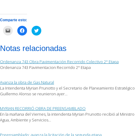
Comparte esto:
Haz
Haz
Haz
clic
clic
clic
para
para
para
enviar
compartir
compartir
por
en
en
Notas relacionadas
correo
Facebook
Twitter
electrónico
(Se
(Se
a
abre
abre
un
en
en
Ordenanza 743 Obra Pavimentación Recorrido Colectivo 2° Etapa
amigo
una
una
(Se
ventana
ventana
Ordenanza 743 Pavimentacion Recorrido 2° Etapa
abre
nueva)
nueva)
en
una
ventana
Avanza la obra de Gas Natural
nueva)
La Intendenta Myrian Prunotto y el Secretario de Planeamiento Estratégico
Guillermo Alonso se reunieron ayer…
MYRIAN RECORRIÓ OBRA DE PREENSAMBLADO
En la mañana del Viernes, la intendenta Myrian Prunotto recibió al Ministro
Agua, Ambiente y Servicios…
Preensamblado: avanza la licitación de la segunda etapa