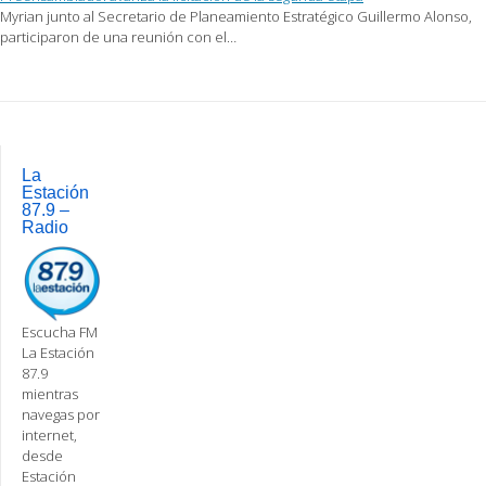
Myrian junto al Secretario de Planeamiento Estratégico Guillermo Alonso,
participaron de una reunión con el…
Post
navigation
La
Estación
87.9 –
Radio
Escucha FM
La Estación
87.9
mientras
navegas por
internet,
desde
Estación