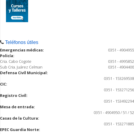
Teléfonos útiles
Emergencias médicas:
0351 - 4904955
Policía:
Cria. Cabo Cogote
0351 - 4995852
Sub Cria. Juárez Celman
0351 - 4904400
Defensa Civíl Municipal:
0351 - 153269538
CIC:
0351 - 153271256
Registro Civíl:
0351 - 153492294
Mesa de entrada:
0351 - 4904950 / 51 / 52
Casas de la Cultura:
0351 - 153271885
EPEC Guardia Norte: