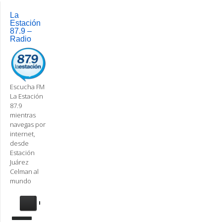
navigation
La
Estación
87.9 –
Radio
Escucha FM
La Estación
87.9
mientras
navegas por
internet,
desde
Estación
Juárez
Celman al
mundo