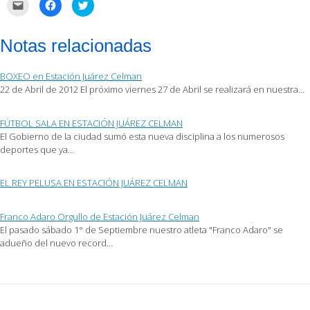
Haz
Haz
Haz
clic
clic
clic
para
para
para
enviar
compartir
compartir
por
en
en
Notas relacionadas
correo
Facebook
Twitter
electrónico
(Se
(Se
a
abre
abre
un
en
en
BOXEO en Estación Juárez Celman
amigo
una
una
(Se
ventana
ventana
22 de Abril de 2012 El próximo viernes 27 de Abril se realizará en nuestra…
abre
nueva)
nueva)
en
una
ventana
FÚTBOL SALA EN ESTACIÓN JUÁREZ CELMAN
nueva)
El Gobierno de la ciudad sumó esta nueva disciplina a los numerosos
deportes que ya…
EL REY PELUSA EN ESTACIÓN JUÁREZ CELMAN
Franco Adaro Orgullo de Estación Juárez Celman
El pasado sábado 1° de Septiembre nuestro atleta "Franco Adaro" se
adueño del nuevo record…
Post