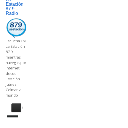
Estación
87.9 –
Radio
Escucha FM
La Estación
87.9
mientras
navegas por
internet,
desde
Estación
Juárez
Celman al
mundo
Se