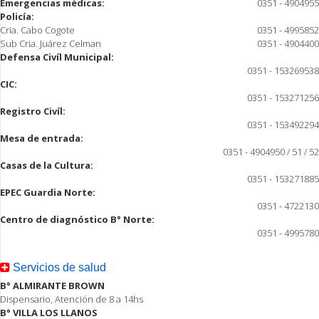
Emergencias médicas:
0351 - 4904955
Policía:
Cria. Cabo Cogote
0351 - 4995852
Sub Cria. Juárez Celman
0351 - 4904400
Defensa Civíl Municipal:
0351 - 153269538
CIC:
0351 - 153271256
Registro Civíl:
0351 - 153492294
Mesa de entrada:
0351 - 4904950 / 51 / 52
Casas de la Cultura:
0351 - 153271885
EPEC Guardia Norte:
0351 - 4722130
Centro de diagnóstico B° Norte:
0351 - 4995780
Servicios de salud
B° ALMIRANTE BROWN
Dispensario, Atención de 8 a 14hs
B° VILLA LOS LLANOS