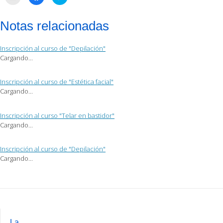
clic
clic
clic
para
para
para
enviar
compartir
compartir
por
en
en
Notas relacionadas
correo
Facebook
Twitter
electrónico
(Se
(Se
a
abre
abre
un
en
en
Inscripción al curso de "Depilación"
amigo
una
una
(Se
ventana
ventana
Cargando...
abre
nueva)
nueva)
en
una
ventana
Inscripción al curso de "Estética facial"
nueva)
Cargando...
Inscripción al curso "Telar en bastidor"
Cargando...
Inscripción al curso de "Depilación"
Cargando...
Post
navigation
La