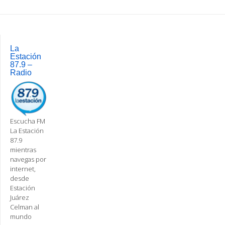
Post
navigation
La
Estación
87.9 –
Radio
Escucha FM
La Estación
87.9
mientras
navegas por
internet,
desde
Estación
Juárez
Celman al
mundo