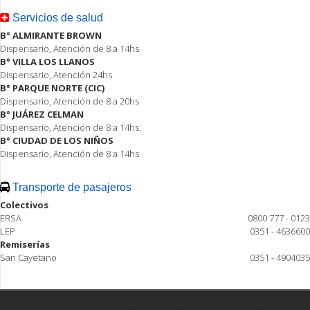
Servicios de salud
B° ALMIRANTE BROWN
Dispensario, Atención de 8 a 14hs
B° VILLA LOS LLANOS
Dispensario, Atención 24hs
B° PARQUE NORTE (CIC)
Dispensario, Atención de 8 a 20hs
B° JUÁREZ CELMAN
Dispensario, Atención de 8 a 14hs.
B° CIUDAD DE LOS NIÑOS
Dispensario, Atención de 8 a 14hs
Transporte de pasajeros
Colectivos
ERSA
0800 777 - 0123
LEP
0351 - 4636600
Remiserías
San Cayetano
0351 - 4904035
Todos los derechos reservados ® Ciudad Estación Juárez Celman 2015