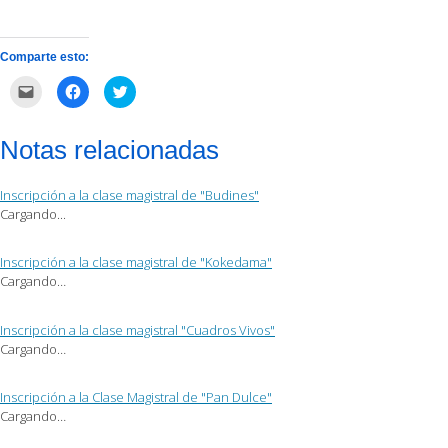
Comparte esto:
Haz
Haz
Haz
clic
clic
clic
para
para
para
enviar
compartir
compartir
por
en
en
Notas relacionadas
correo
Facebook
Twitter
electrónico
(Se
(Se
a
abre
abre
un
en
en
Inscripción a la clase magistral de "Budines"
amigo
una
una
(Se
ventana
ventana
Cargando...
abre
nueva)
nueva)
en
una
ventana
Inscripción a la clase magistral de "Kokedama"
nueva)
Cargando…
Inscripción a la clase magistral "Cuadros Vivos"
Cargando…
Inscripción a la Clase Magistral de "Pan Dulce"
Cargando…