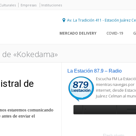
Culturales
Empresas
Instituciones
Av. La Tradición 411 - Estación Juárez 
MERCADO DELIVERY
COVID-19
G
ral de «Kokedama»
La Estación 87.9 – Radio
Escucha FM La Estació
mientras navegas por
internet, desde Estac
Juárez Celman al mu
Se requiere actualización
Para reproducir la radio, deberá
actualizar en su navegador la versi
más reciente de
Flash plugin
.