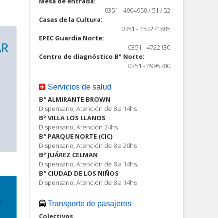
Mesa de entrada:
0351 - 4904950 / 51 / 52
Casas de la Cultura:
0351 - 153271885
EPEC Guardia Norte:
0351 - 4722130
Centro de diagnóstico B° Norte:
0351 - 4995780
Servicios de salud
B° ALMIRANTE BROWN
Dispensario, Atención de 8 a 14hs
B° VILLA LOS LLANOS
Dispensario, Atención 24hs
B° PARQUE NORTE (CIC)
Dispensario, Atención de 8 a 20hs
B° JUÁREZ CELMAN
Dispensario, Atención de 8 a 14hs.
B° CIUDAD DE LOS NIÑOS
Dispensario, Atención de 8 a 14hs
Transporte de pasajeros
Colectivos