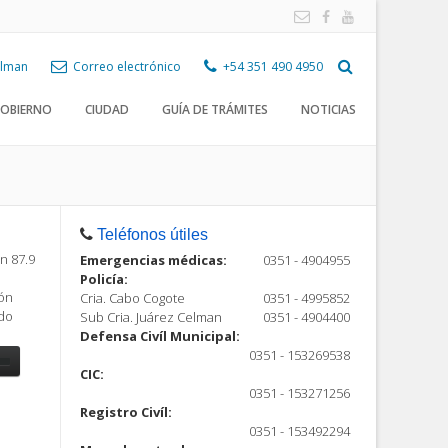
Celman
Correo electrónico
+54 351 490 4950
OBIERNO
CIUDAD
GUÍA DE TRÁMITES
NOTICIAS
Teléfonos útiles
n 87.9
Emergencias médicas:
0351 - 4904955
Policía:
ión
Cria. Cabo Cogote
0351 - 4995852
ndo
Sub Cria. Juárez Celman
0351 - 4904400
Defensa Civíl Municipal:
0351 - 153269538
CIC:
0351 - 153271256
Registro Civíl:
ón
0351 - 153492294