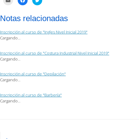
clic
clic
clic
para
para
para
enviar
compartir
compartir
por
en
en
Notas relacionadas
correo
Facebook
Twitter
electrónico
(Se
(Se
a
abre
abre
un
en
en
Inscripción al curso de "Ingles Nivel Inicial 2019"
amigo
una
una
(Se
ventana
ventana
Cargando...
abre
nueva)
nueva)
en
una
ventana
Inscripción al curso de "Costura Industrial Nivel Inicial 2019"
nueva)
Cargando...
Inscripción al curso de "Depilación"
Cargando...
Inscripción al curso de "Barbería"
Cargando...
Post