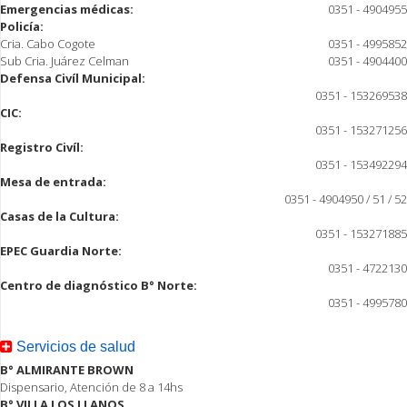
Emergencias médicas:
0351 - 4904955
Policía:
Cria. Cabo Cogote
0351 - 4995852
Sub Cria. Juárez Celman
0351 - 4904400
Defensa Civíl Municipal:
0351 - 153269538
CIC:
0351 - 153271256
Registro Civíl:
0351 - 153492294
Mesa de entrada:
0351 - 4904950 / 51 / 52
Casas de la Cultura:
0351 - 153271885
EPEC Guardia Norte:
0351 - 4722130
Centro de diagnóstico B° Norte:
0351 - 4995780
Servicios de salud
B° ALMIRANTE BROWN
Dispensario, Atención de 8 a 14hs
B° VILLA LOS LLANOS