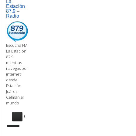
navigation
La
Estación
87.9 –
Radio
Escucha FM
La Estación
87.9
mientras
navegas por
internet,
desde
Estación
Juárez
Celman al
mundo
Se