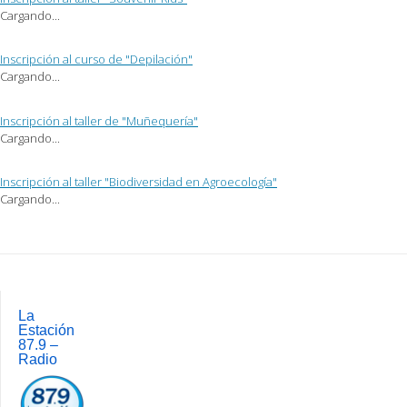
(Se
ventana
ventana
Cargando...
abre
nueva)
nueva)
en
una
ventana
Inscripción al curso de "Depilación"
nueva)
Cargando...
Inscripción al taller de "Muñequería"
Cargando...
Inscripción al taller "Biodiversidad en Agroecología"
Cargando...
Post
navigation
La
Estación
87.9 –
Radio