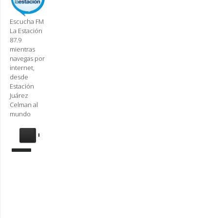
Escucha FM
La Estación
87.9
mientras
navegas por
internet,
desde
Estación
Juárez
Celman al
mundo
Se
requiere
actualización
Para
reproducir
la