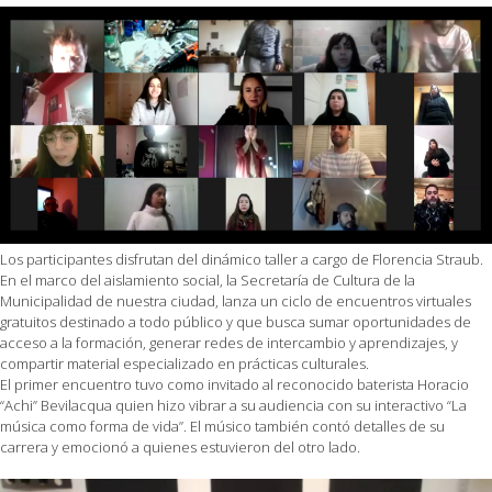
Los participantes disfrutan del dinámico taller a cargo de Florencia Straub.
En el marco del aislamiento social, la Secretaría de Cultura de la
Municipalidad de nuestra ciudad, lanza un ciclo de encuentros virtuales
gratuitos destinado a todo público y que busca sumar oportunidades de
acceso a la formación, generar redes de intercambio y aprendizajes, y
compartir material especializado en prácticas culturales.
El primer encuentro tuvo como invitado al reconocido baterista Horacio
“Achi” Bevilacqua quien hizo vibrar a su audiencia con su interactivo “La
música como forma de vida”. El músico también contó detalles de su
carrera y emocionó a quienes estuvieron del otro lado.