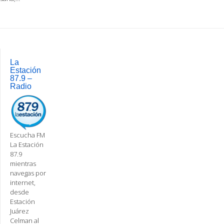
Post
navigation
La
Estación
87.9 –
Radio
Escucha FM
La Estación
87.9
mientras
navegas por
internet,
desde
Estación
Juárez
Celman al