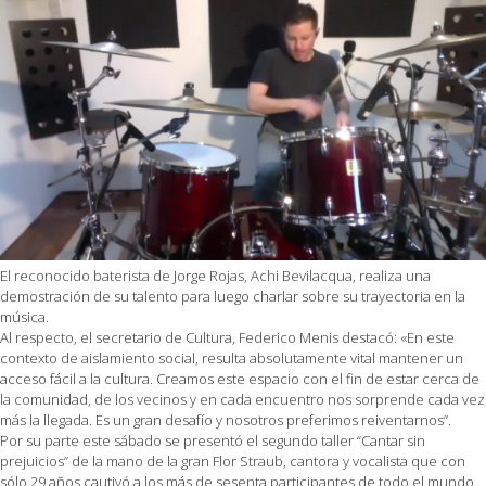
El reconocido baterista de Jorge Rojas, Achi Bevilacqua, realiza una
demostración de su talento para luego charlar sobre su trayectoria en la
música.
Al respecto, el secretario de Cultura, Federico Menis destacó: «En este
contexto de aislamiento social, resulta absolutamente vital mantener un
acceso fácil a la cultura. Creamos este espacio con el fin de estar cerca de
la comunidad, de los vecinos y en cada encuentro nos sorprende cada vez
más la llegada. Es un gran desafío y nosotros preferimos reiventarnos”.
Por su parte este sábado se presentó el segundo taller “Cantar sin
prejuicios” de la mano de la gran Flor Straub, cantora y vocalista que con
sólo 29 años cautivó a los más de sesenta participantes de todo el mundo