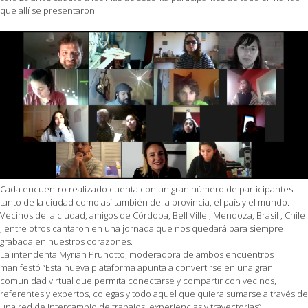
que allí se presentaron.
Cada encuentro realizado cuenta con un gran número de participantes
tanto de la ciudad como así también de la provincia, el país y el mundo.
Vecinos de la ciudad, amigos de Córdoba, Bell Ville , Mendoza, Brasil , Chile
, entre otros cantaron en una jornada que nos quedará para siempre
grabada en nuestros corazones.
La intendenta Myrian Prunotto, moderadora de ambos encuentros
manifestó “Esta nueva plataforma apunta a convertirse en una gran
comunidad virtual que permita conectarse y compartir con vecinos,
referentes y expertos, colegas y todo aquel que quiera sumarse a través de
una red de intercambio de trabajos, experiencias y trayectorias”.