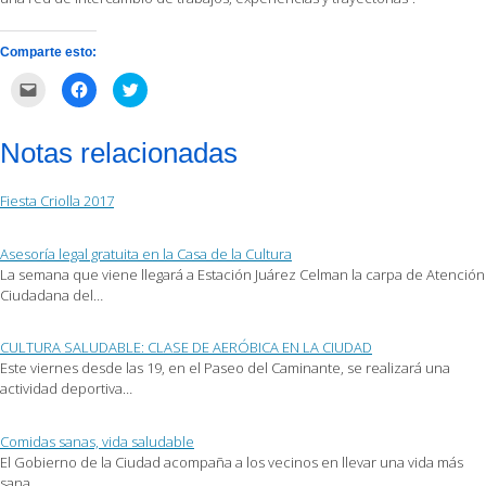
Comparte esto:
Haz
Haz
Haz
clic
clic
clic
para
para
para
enviar
compartir
compartir
por
en
en
Notas relacionadas
correo
Facebook
Twitter
electrónico
(Se
(Se
a
abre
abre
un
en
en
Fiesta Criolla 2017
amigo
una
una
(Se
ventana
ventana
abre
nueva)
nueva)
en
Asesoría legal gratuita en la Casa de la Cultura
una
ventana
La semana que viene llegará a Estación Juárez Celman la carpa de Atención
nueva)
Ciudadana del…
CULTURA SALUDABLE: CLASE DE AERÓBICA EN LA CIUDAD
Este viernes desde las 19, en el Paseo del Caminante, se realizará una
actividad deportiva…
Comidas sanas, vida saludable
El Gobierno de la Ciudad acompaña a los vecinos en llevar una vida más
sana,…