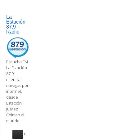
Post
navigation
La
Estación
87.9 –
Radio
Escucha FM
La Estación
87.9
mientras
navegas por
internet,
desde
Estación
Juárez
Celman al
mundo