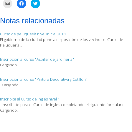
Haz
Haz
Haz
clic
clic
clic
para
para
para
enviar
compartir
compartir
por
en
en
Notas relacionadas
correo
Facebook
Twitter
electrónico
(Se
(Se
a
abre
abre
un
en
en
Curso de peluquería nivel inicial 2018
amigo
una
una
(Se
ventana
ventana
El gobierno de la ciudad pone a disposición de los vecinos el Curso de
abre
nueva)
nueva)
Peluquería…
en
una
ventana
nueva)
Inscripción al curso "Auxiliar de Jardinería"
Cargando...
Inscripción al curso "Pintura Decorativa y Cotillón"
Cargando...
Inscribite al Curso de inglés nivel 1
Inscribirte para el Curso de Ingles completando el siguiente formulario:
Cargando...