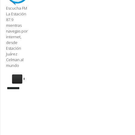
Escucha FM
La Estación
87.9
mientras
navegas por
internet,
desde
Estación
Juárez
Celman al
mundo
Se
requiere
actualización
Para
reproducir
la
radio,