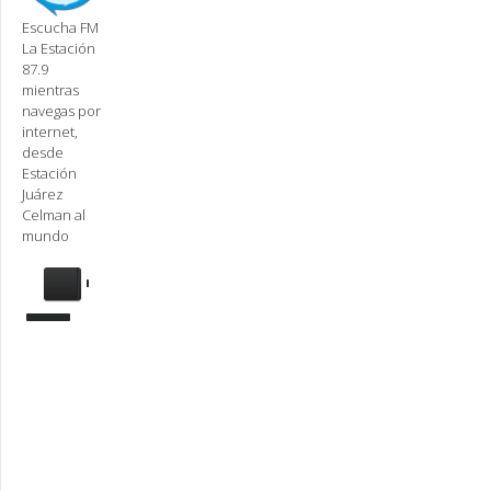
Escucha FM
La Estación
87.9
mientras
navegas por
internet,
desde
Estación
Juárez
Celman al
mundo
Se
requiere
actualización
Para
reproducir
la
radio,