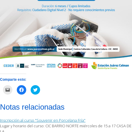
Comparte esto:
Haz
Haz
Haz
clic
clic
clic
para
para
para
enviar
compartir
compartir
por
en
en
Notas relacionadas
correo
Facebook
Twitter
electrónico
(Se
(Se
a
abre
abre
un
en
en
Inscripción al curso "Souvenir en Porcelana Fría"
amigo
una
una
(Se
ventana
ventana
Lugar y horario del curso: CIC BARRIO NORTE miércoles de 15 a 17 CASA DE
abre
nueva)
nueva)
LA…
en