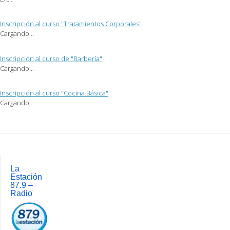
una
ventana
nueva)
Inscripción al curso "Tratamientos Corporales"
Cargando…
Inscripción al curso de "Barbería"
Cargando...
Inscripción al curso "Cocina Básica"
Cargando…
Post
navigation
La
Estación
87.9 –
Radio