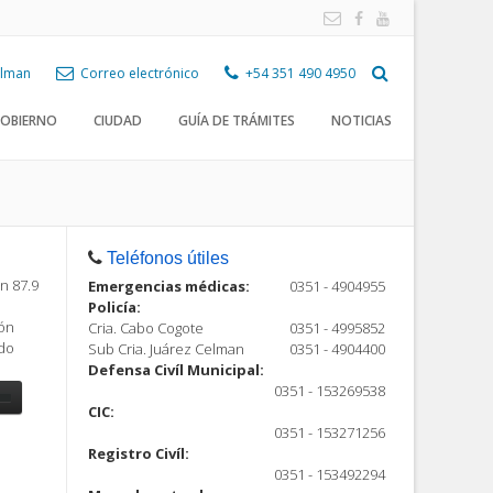
Celman
Correo electrónico
+54 351 490 4950
OBIERNO
CIUDAD
GUÍA DE TRÁMITES
NOTICIAS
Teléfonos útiles
n 87.9
Emergencias médicas:
0351 - 4904955
Policía:
ión
Cria. Cabo Cogote
0351 - 4995852
ndo
Sub Cria. Juárez Celman
0351 - 4904400
Defensa Civíl Municipal:
0351 - 153269538
CIC:
0351 - 153271256
Registro Civíl:
ón
0351 - 153492294