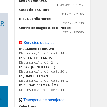
Mesa de entrada:
0351 - 4904950 / 51 / 52
Casas de la Cultura:
0351 - 153271885
EPEC Guardia Norte:
0351 - 4722130
Centro de diagnóstico B° Norte:
0351 - 4995780
Servicios de salud
B° ALMIRANTE BROWN
Dispensario, Atención de 8 a 14hs
B° VILLA LOS LLANOS
Dispensario, Atención 24hs
B° PARQUE NORTE (CIC)
Dispensario, Atención de 8 a 20hs
B° JUÁREZ CELMAN
Dispensario, Atención de 8 a 14hs.
B° CIUDAD DE LOS NIÑOS
Dispensario, Atención de 8 a 14hs
Transporte de pasajeros
Colectivos