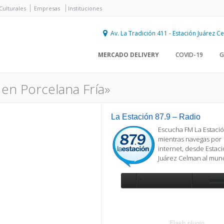
Culturales
Empresas
Instituciones
Av. La Tradición 411 - Estación Juárez 
MERCADO DELIVERY
COVID-19
G
 en Porcelana Fría»
La Estación 87.9 – Radio
Escucha FM La Estació
mientras navegas por
internet, desde Estac
Juárez Celman al mu
Se requiere actualización
Para reproducir la radio, deberá
actualizar en su navegador la versi
más reciente de
Flash plugin
.