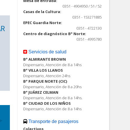
Mesa de entrada:
0351 - 4904950 / 51 / 52
Casas de la Cultura:
0351 - 153271885
EPEC Guardia Norte:
0351 - 4722130
Centro de diagnóstico B° Norte:
0351 - 4995780
Servicios de salud
B° ALMIRANTE BROWN
Dispensario, Atención de 8 a 14hs
B° VILLA LOS LLANOS
Dispensario, Atención 24hs
B° PARQUE NORTE (CIC)
Dispensario, Atención de 8 a 20hs
B° JUÁREZ CELMAN
Dispensario, Atención de 8 a 14hs.
B° CIUDAD DE LOS NIÑOS
Dispensario, Atención de 8 a 14hs
Transporte de pasajeros
Colectivos