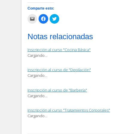
Comparte esto:
Haz
Haz
Haz
clic
clic
clic
para
para
para
enviar
compartir
compartir
por
en
en
Notas relacionadas
correo
Facebook
Twitter
electrónico
(Se
(Se
a
abre
abre
un
en
en
Inscripción al curso "Cocina Básica"
amigo
una
una
(Se
ventana
ventana
Cargando…
abre
nueva)
nueva)
en
una
ventana
Inscripción al curso de "Depilación"
nueva)
Cargando...
Inscripción al curso de "Barbería"
Cargando...
Inscripción al curso "Tratamientos Corporales"
Cargando…