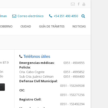
Celman
Correo electrónico
+54 351 490 4950
OBIERNO
CIUDAD
GUÍA DE TRÁMITES
NOTICIAS
Teléfonos útiles
n 87.9
Emergencias médicas:
0351 - 4904955
Policía:
ión
Cria. Cabo Cogote
0351 - 4995852
ndo
Sub Cria. Juárez Celman
0351 - 4904400
Defensa Civíl Municipal:
0351 - 153269538
CIC:
0351 - 153271256
Registro Civíl:
ón
0351 - 153492294