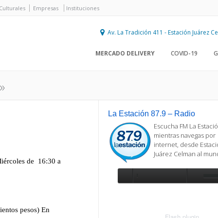
Culturales
Empresas
Instituciones
Av. La Tradición 411 - Estación Juárez 
MERCADO DELIVERY
COVID-19
G
»
La Estación 87.9 – Radio
Escucha FM La Estació
mientras navegas por
internet, desde Estac
Juárez Celman al mu
Se requiere actualización
Para reproducir la radio, deberá
actualizar en su navegador la versi
más reciente de
Flash plugin
.