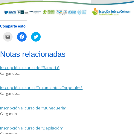
Comparte esto:
Haz
Haz
Haz
clic
clic
clic
para
para
para
enviar
compartir
compartir
por
en
en
Notas relacionadas
correo
Facebook
Twitter
electrónico
(Se
(Se
a
abre
abre
un
en
en
Inscripción al curso de "Barbería"
amigo
una
una
(Se
ventana
ventana
Cargando...
abre
nueva)
nueva)
en
una
ventana
Inscripción al curso "Tratamientos Corporales"
nueva)
Cargando…
Inscripción al curso de "Muñequería"
Cargando…
Inscripción al curso de "Depilación"
Cargando…