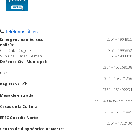
Teléfonos útiles
Emergencias médicas:
0351 - 4904955
Policía:
Cria. Cabo Cogote
0351 - 4995852
Sub Cria. Juárez Celman
0351 - 4904400
Defensa Civíl Municipal:
0351 - 153269538
CIC:
0351 - 153271256
Registro Civíl:
0351 - 153492294
Mesa de entrada:
0351 - 4904950 / 51 / 52
Casas de la Cultura:
0351 - 153271885
EPEC Guardia Norte:
0351 - 4722130
Centro de diagnóstico B° Norte: