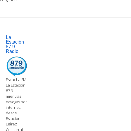
Post
navigation
La
Estación
87.9 –
Radio
Escucha FM
La Estación
87.9
mientras
navegas por
internet,
desde
Estación
Juárez
Celman al