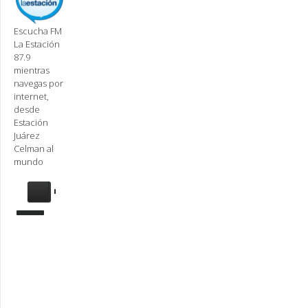
Escucha FM
La Estación
87.9
mientras
navegas por
internet,
desde
Estación
Juárez
Celman al
mundo
Se
requiere
actualización
Para
reproducir
la