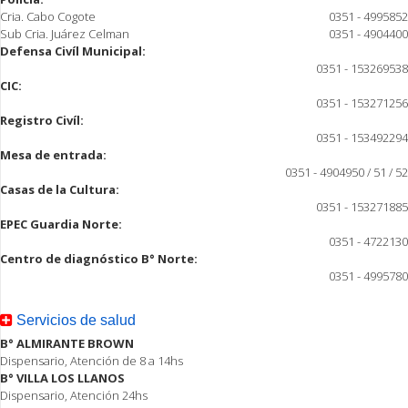
Cria. Cabo Cogote
0351 - 4995852
Sub Cria. Juárez Celman
0351 - 4904400
Defensa Civíl Municipal:
0351 - 153269538
CIC:
0351 - 153271256
Registro Civíl:
0351 - 153492294
Mesa de entrada:
0351 - 4904950 / 51 / 52
Casas de la Cultura:
0351 - 153271885
EPEC Guardia Norte:
0351 - 4722130
Centro de diagnóstico B° Norte:
0351 - 4995780
Servicios de salud
B° ALMIRANTE BROWN
Dispensario, Atención de 8 a 14hs
B° VILLA LOS LLANOS
Dispensario, Atención 24hs