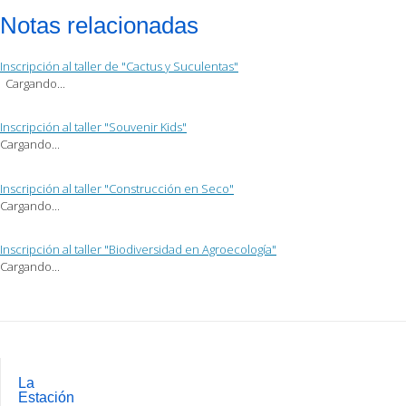
enviar
compartir
compartir
por
en
en
Notas relacionadas
correo
Facebook
Twitter
electrónico
(Se
(Se
a
abre
abre
un
en
en
Inscripción al taller de "Cactus y Suculentas"
amigo
una
una
(Se
ventana
ventana
Cargando...
abre
nueva)
nueva)
en
una
ventana
Inscripción al taller "Souvenir Kids"
nueva)
Cargando...
Inscripción al taller "Construcción en Seco"
Cargando...
Inscripción al taller "Biodiversidad en Agroecología"
Cargando...
Post
navigation
La
Estación