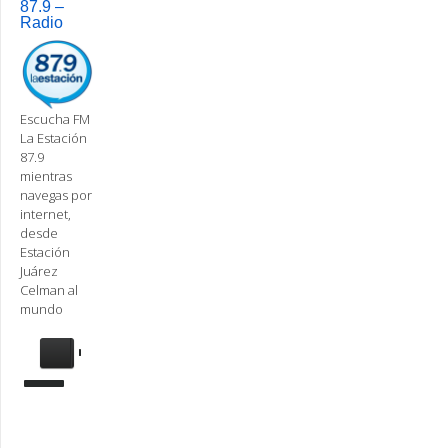
87.9 –
Radio
Escucha FM
La Estación
87.9
mientras
navegas por
internet,
desde
Estación
Juárez
Celman al
mundo
Se
requiere