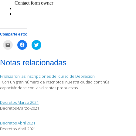
Comparte esto:
Haz
Haz
Haz
clic
clic
clic
para
para
para
enviar
compartir
compartir
por
en
en
Notas relacionadas
correo
Facebook
Twitter
electrónico
(Se
(Se
a
abre
abre
un
en
en
Finalizaron las inscripciones del curso de Depilación
amigo
una
una
(Se
ventana
ventana
Con un gran número de inscriptos, nuestra ciudad continúa
abre
nueva)
nueva)
capacitándose con las distintas propuestas…
en
una
ventana
nueva)
Decretos Marzo 2021
Decretos-Marzo-2021
Decretos Abril 2021
Decretos-Abril-2021