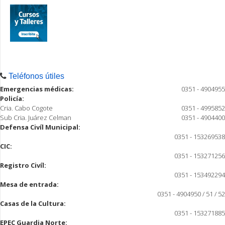
Teléfonos útiles
Emergencias médicas:
0351 - 4904955
Policía:
Cria. Cabo Cogote
0351 - 4995852
Sub Cria. Juárez Celman
0351 - 4904400
Defensa Civíl Municipal:
0351 - 153269538
CIC:
0351 - 153271256
Registro Civíl:
0351 - 153492294
Mesa de entrada:
0351 - 4904950 / 51 / 52
Casas de la Cultura:
0351 - 153271885
EPEC Guardia Norte: