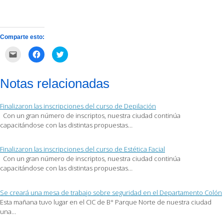
Comparte esto:
Haz
Haz
Haz
clic
clic
clic
para
para
para
enviar
compartir
compartir
por
en
en
Notas relacionadas
correo
Facebook
Twitter
electrónico
(Se
(Se
a
abre
abre
un
en
en
Finalizaron las inscripciones del curso de Depilación
amigo
una
una
(Se
ventana
ventana
Con un gran número de inscriptos, nuestra ciudad continúa
abre
nueva)
nueva)
capacitándose con las distintas propuestas…
en
una
ventana
nueva)
Finalizaron las inscripciones del curso de Estética Facial
Con un gran número de inscriptos, nuestra ciudad continúa
capacitándose con las distintas propuestas…
Se creará una mesa de trabajo sobre seguridad en el Departamento Colón
Esta mañana tuvo lugar en el CIC de B° Parque Norte de nuestra ciudad
una…