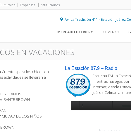
Culturales
Empresas
Instituciones
Av. La Tradición 411 - Estación Juárez 
MERCADO DELIVERY
COVID-19
G
ICOS EN VACACIONES
La Estación 87.9 – Radio
a Cuentos para los chicos en
Escucha FM La Estació
as actividades se llevarán a
mientras navegas por
internet, desde Estac
Juárez Celman al mu
 LOS LLANOS
ALMIRANTE BROWN
LMAN
Se requiere actualización
° CIUDAD DE LOS NIÑOS
Para reproducir la radio, deberá
actualizar en su navegador la versi
TE BROWN
más reciente de
Flash plugin
.