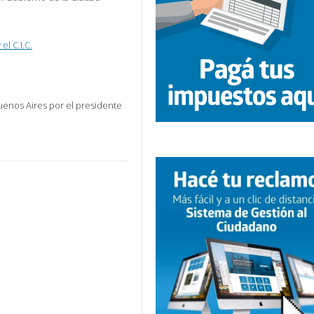
l C.I.C.
uenos Aires por el presidente