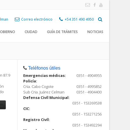
Celman
Correo electrónico
+54 351 490 4950
OBIERNO
CIUDAD
GUÍA DE TRÁMITES
NOTICIAS
Teléfonos útiles
n 87.9
Emergencias médicas:
0351 - 4904955
Policía:
ión
Cria. Cabo Cogote
0351 - 4995852
ndo
Sub Cria. Juárez Celman
0351 - 4904400
Defensa Civíl Municipal:
0351 - 153269538
CIC:
0351 - 153271256
Registro Civíl:
ón
0351 - 153492294