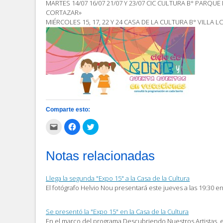
MARTES 14/07 16/07 21/07 Y 23/07 CIC CULTURA B° PARQUE
CORTAZAR»
MIÉRCOLES 15, 17, 22 Y 24 CASA DE LA CULTURA B° VILLA 
Comparte esto:
Haz
Haz
Haz
clic
clic
clic
para
para
para
enviar
compartir
compartir
por
en
en
Notas relacionadas
correo
Facebook
Twitter
electrónico
(Se
(Se
a
abre
abre
un
en
en
Llega la segunda "Expo 15" a la Casa de la Cultura
amigo
una
una
(Se
ventana
ventana
El fotógrafo Helvio Nou presentará este jueves a las 19:30 en
abre
nueva)
nueva)
en
una
ventana
Se presentó la "Expo 15" en la Casa de la Cultura
nueva)
En el marco del programa Descubriendo Nuestros Artistas, 