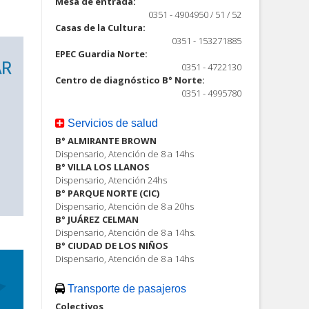
Mesa de entrada:
0351 - 4904950 / 51 / 52
Casas de la Cultura:
0351 - 153271885
EPEC Guardia Norte:
0351 - 4722130
Centro de diagnóstico B° Norte:
0351 - 4995780
Servicios de salud
B° ALMIRANTE BROWN
Dispensario, Atención de 8 a 14hs
B° VILLA LOS LLANOS
Dispensario, Atención 24hs
B° PARQUE NORTE (CIC)
Dispensario, Atención de 8 a 20hs
B° JUÁREZ CELMAN
Dispensario, Atención de 8 a 14hs.
B° CIUDAD DE LOS NIÑOS
Dispensario, Atención de 8 a 14hs
Transporte de pasajeros
Colectivos