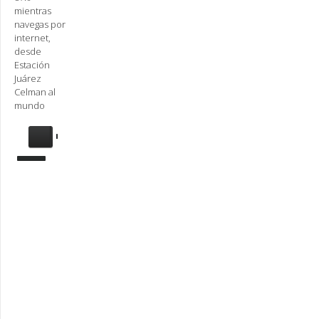
mientras
navegas por
internet,
desde
Estación
Juárez
Celman al
mundo
Se
requiere
actualización
Para
reproducir
la
radio,
deberá
actualizar
en su
navegador