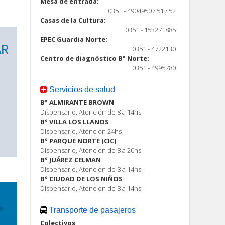
Mesa de entrada:
0351 - 4904950 / 51 / 52
Casas de la Cultura:
0351 - 153271885
EPEC Guardia Norte:
0351 - 4722130
Centro de diagnóstico B° Norte:
0351 - 4995780
Servicios de salud
B° ALMIRANTE BROWN
Dispensario, Atención de 8 a 14hs
B° VILLA LOS LLANOS
Dispensario, Atención 24hs
B° PARQUE NORTE (CIC)
Dispensario, Atención de 8 a 20hs
B° JUÁREZ CELMAN
Dispensario, Atención de 8 a 14hs.
B° CIUDAD DE LOS NIÑOS
Dispensario, Atención de 8 a 14hs
Transporte de pasajeros
Colectivos