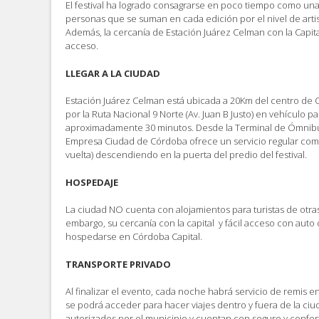
El festival ha logrado consagrarse en poco tiempo como una
personas que se suman en cada edición por el nivel de artist
Además, la cercanía de Estación Juárez Celman con la Capit
acceso.
LLEGAR A LA CIUDAD
Estación Juárez Celman está ubicada a 20Km del centro de 
por la Ruta Nacional 9 Norte (Av. Juan B Justo) en vehículo pa
aproximadamente 30 minutos. Desde la Terminal de Ómnibus 
Empresa Ciudad de Córdoba ofrece un servicio regular común
vuelta) descendiendo en la puerta del predio del festival.
HOSPEDAJE
La ciudad NO cuenta con alojamientos para turistas de otras
embargo, su cercanía con la capital y fácil acceso con auto o
hospedarse en Córdoba Capital.
TRANSPORTE PRIVADO
Al finalizar el evento, cada noche habrá servicio de remis en
se podrá acceder para hacer viajes dentro y fuera de la ciu
autorizados por el municipio y cuentan con seguro y confort