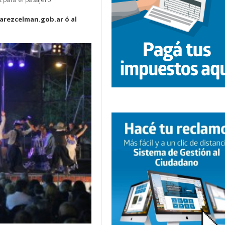
arezcelman.gob.ar ó al