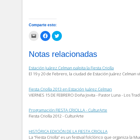
Comparte esto:
Haz
Haz
Haz
clic
clic
clic
para
para
para
enviar
compartir
compartir
por
en
en
Notas relacionadas
correo
Facebook
Twitter
electrónico
(Se
(Se
a
abre
abre
un
en
en
Estación Juárez Celman palpita la Fiesta Criolla
amigo
una
una
(Se
ventana
ventana
El 19 y 20 de Febrero, la ciudad de Estación Juárez Celman vi
abre
nueva)
nueva)
en
una
ventana
Fiesta Criolla 2013 en Estación Juárez Celman
nueva)
VIERNES 15 DE FEBRERO Doña Jovita - Pastor Luna - Los Trad
Programación FIESTA CRIOLLA - CulturArte
Fiesta Criolla 2012 - CulturArte
HISTÓRICA EDICIÓN DE LA FIESTA CRIOLLA
La “Fiesta Criolla” es un festival folclórico que organiza la 