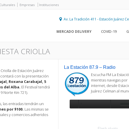
Culturales
Empresas
Instituciones
Av. La Tradición 411 - Estación Juárez 
MERCADO DELIVERY
COVID-19
G
FIESTA CRIOLLA
La Estación 87.9 – Radio
a Criolla de Estación Juárez
Escucha FM La Estació
d contará con la presentación
mientras navegas por
jal, Roxana Carabajal, 5
internet, desde Estac
s del Alba.
El Festival tendrá
Juárez Celman al mu
 9 Norte Km 721).
, las entradas tendrán un
hes por $100.
Las mismas se
Se requiere actualización
pales y comercios adheridos
Para reproducir la radio, deberá
actualizar en su navegador la versi
más reciente de
Flash plugin
.