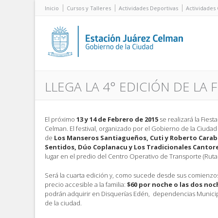
Inicio
Cursos y Talleres
Actividades Deportivas
Actividades 
LLEGA LA 4° EDICIÓN DE LA 
El próximo
13 y 14 de Febrero de 2015
se realizará la Fiest
Celman. El festival, organizado por el Gobierno de la Ciuda
de
Los Manseros Santiagueños, Cuti y Roberto Caraba
Sentidos, Dúo Coplanacu y Los Tradicionales Cantore
lugar en el predio del Centro Operativo de Transporte (Ruta
Será la cuarta edición y, como sucede desde sus comienzos
precio accesible a la familia:
$60 por noche o las dos noc
podrán adquirir en Disquerías Edén, dependencias Munici
de la ciudad.