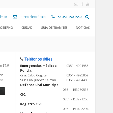
Celman
Correo electrónico
+54 351 490 4950
OBIERNO
CIUDAD
GUÍA DE TRÁMITES
NOTICIAS
Teléfonos útiles
n 87.9
Emergencias médicas:
0351 - 4904955
Policía:
ión
Cria. Cabo Cogote
0351 - 4995852
ndo
Sub Cria. Juárez Celman
0351 - 4904400
Defensa Civíl Municipal:
0351 - 153269538
CIC:
0351 - 153271256
Registro Civíl:
ón
0351 - 153492294