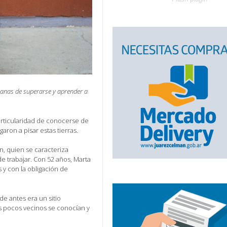
ganas de superarse y aprender a
articularidad de conocerse de
aron a pisar estas tierras.
, quien se caracteriza
de trabajar. Con 52 años, Marta
 y con la obligación de
de antes era un sitio
s pocos vecinos se conocían y