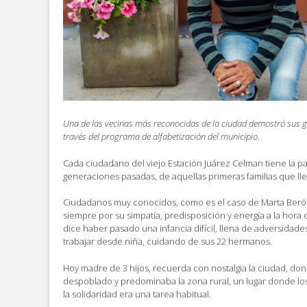
Una de las vecinas más reconocidas de la ciudad demostró sus 
través del programa de alfabetización del municipio.
Cada ciudadano del viejo Estación Juárez Celman tiene la p
generaciones pasadas, de aquellas primeras familias que lleg
Ciudadanos muy conocidos, como es el caso de Marta Berón
siempre por su simpatía, predisposición y energía a la hora 
dice haber pasado una infancia difícil, llena de adversidades
trabajar desde niña, cuidando de sus 22 hermanos.
Hoy madre de 3 hijos, recuerda con nostalgia la ciudad, don
despoblado y predominaba la zona rural, un lugar donde lo
la solidaridad era una tarea habitual.