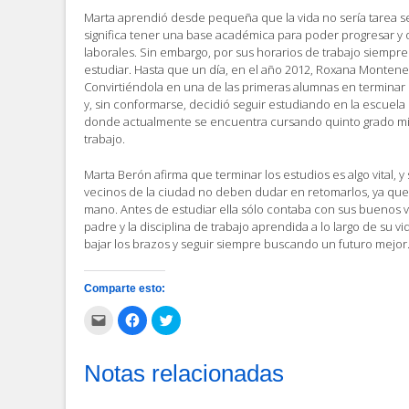
Marta aprendió desde pequeña que la vida no sería tarea se
significa tener una base académica para poder progresar y
laborales. Sin embargo, por sus horarios de trabajo siempr
estudiar. Hasta que un día, en el año 2012, Roxana Montenegr
Convirtiéndola en una de las primeras alumnas en terminar 
y, sin conformarse, decidió seguir estudiando en la escuela
donde actualmente se encuentra cursando quinto grado mi
trabajo.
Marta Berón afirma que terminar los estudios es algo vital, 
vecinos de la ciudad no deben dudar en retomarlos, ya que
mano. Antes de estudiar ella sólo contaba con sus buenos v
padre y la disciplina de trabajo aprendida a lo largo de su vi
bajar los brazos y seguir siempre buscando un futuro mejor
Comparte esto:
Haz
Haz
Haz
clic
clic
clic
para
para
para
enviar
compartir
compartir
por
en
en
Notas relacionadas
correo
Facebook
Twitter
electrónico
(Se
(Se
a
abre
abre
un
en
en