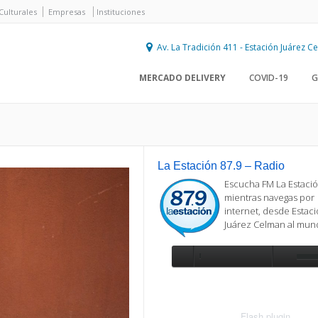
Culturales
Empresas
Instituciones
Av. La Tradición 411 - Estación Juárez 
MERCADO DELIVERY
COVID-19
G
La Estación 87.9 – Radio
Escucha FM La Estació
mientras navegas por
internet, desde Estac
Juárez Celman al mu
Se requiere actualización
Para reproducir la radio, deberá
actualizar en su navegador la versi
más reciente de
Flash plugin
.