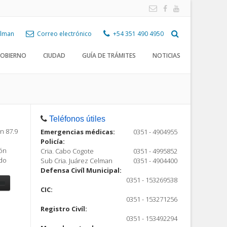
Celman
Correo electrónico
+54 351 490 4950
OBIERNO
CIUDAD
GUÍA DE TRÁMITES
NOTICIAS
Teléfonos útiles
n 87.9
Emergencias médicas:
0351 - 4904955
Policía:
ión
Cria. Cabo Cogote
0351 - 4995852
ndo
Sub Cria. Juárez Celman
0351 - 4904400
Defensa Civíl Municipal:
0351 - 153269538
CIC:
0351 - 153271256
Registro Civíl:
ón
0351 - 153492294