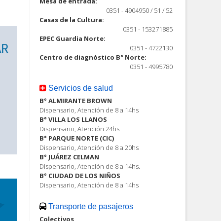
Mesa de entrada:
0351 - 4904950 / 51 / 52
Casas de la Cultura:
0351 - 153271885
EPEC Guardia Norte:
0351 - 4722130
Centro de diagnóstico B° Norte:
0351 - 4995780
Servicios de salud
B° ALMIRANTE BROWN
Dispensario, Atención de 8 a 14hs
B° VILLA LOS LLANOS
Dispensario, Atención 24hs
B° PARQUE NORTE (CIC)
Dispensario, Atención de 8 a 20hs
B° JUÁREZ CELMAN
Dispensario, Atención de 8 a 14hs.
B° CIUDAD DE LOS NIÑOS
Dispensario, Atención de 8 a 14hs
Transporte de pasajeros
Colectivos