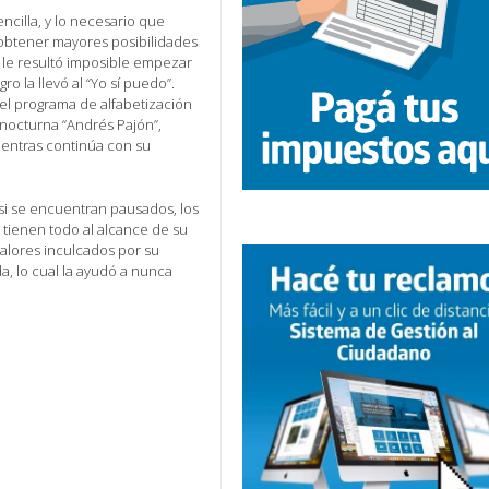
ncilla, y lo necesario que
 obtener mayores posibilidades
e le resultó imposible empezar
o la llevó al “Yo sí puedo”.
el programa de alfabetización
 nocturna “Andrés Pajón”,
entras continúa con su
y si se encuentran pausados, los
 tienen todo al alcance de su
alores inculcados por su
da, lo cual la ayudó a nunca
.