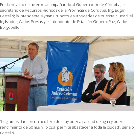
En dicho acto estuvieron acompañando al Gobernador de Córdoba, el
secretario de Recursos Hídricos de la Provincia de Córdoba, Ing. Edgar
Castelló; la intendenta Myrian Prunotto y autoridades de nuestra ciudad; el
legislador, Carlos Presas y el intendente de Estación General Paz, Carlos
Borgobello.
“Logramos dar con un acuífero de muy buena calidad de agua y buen
rendimiento de 50 m3/h, lo cual permite abastecer a toda la ciudad”, señaló
Castelló.