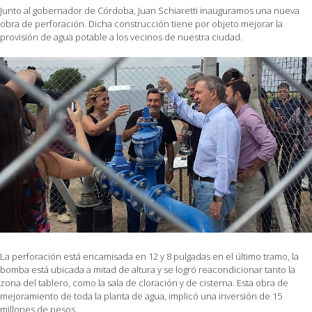
Junto al gobernador de Córdoba, Juan Schiaretti inauguramos una nueva
obra de perforación. Dicha construcción tiene por objeto mejorar la
provisión de agua potable a los vecinos de nuestra ciudad.
La perforación está encamisada en 12 y 8 pulgadas en el último tramo, la
bomba está ubicada a mitad de altura y se logró reacondicionar tanto la
zona del tablero, como la sala de cloración y de cisterna. Esta obra de
mejoramiento de toda la planta de agua, implicó una inversión de 15
millones de pesos.