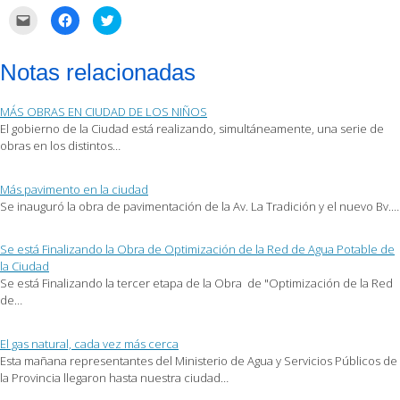
Haz
Haz
Haz
clic
clic
clic
para
para
para
enviar
compartir
compartir
por
en
en
Notas relacionadas
correo
Facebook
Twitter
electrónico
(Se
(Se
a
abre
abre
un
en
en
MÁS OBRAS EN CIUDAD DE LOS NIÑOS
amigo
una
una
(Se
ventana
ventana
El gobierno de la Ciudad está realizando, simultáneamente, una serie de
abre
nueva)
nueva)
obras en los distintos…
en
una
ventana
nueva)
Más pavimento en la ciudad
Se inauguró la obra de pavimentación de la Av. La Tradición y el nuevo Bv.…
Se está Finalizando la Obra de Optimización de la Red de Agua Potable de
la Ciudad
Se está Finalizando la tercer etapa de la Obra de "Optimización de la Red
de…
El gas natural, cada vez más cerca
Esta mañana representantes del Ministerio de Agua y Servicios Públicos de
la Provincia llegaron hasta nuestra ciudad…