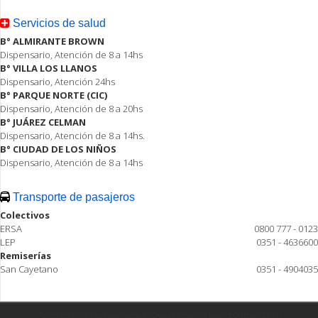
Servicios de salud
B° ALMIRANTE BROWN
Dispensario, Atención de 8 a 14hs
B° VILLA LOS LLANOS
Dispensario, Atención 24hs
B° PARQUE NORTE (CIC)
Dispensario, Atención de 8 a 20hs
B° JUÁREZ CELMAN
Dispensario, Atención de 8 a 14hs.
B° CIUDAD DE LOS NIÑOS
Dispensario, Atención de 8 a 14hs
Transporte de pasajeros
Colectivos
ERSA
0800 777 - 0123
LEP
0351 - 4636600
Remiserías
San Cayetano
0351 - 4904035
Todos los derechos reservados ® Ciudad Estación Juárez Celman 2015