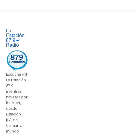
Post
navigation
La
Estación
87.9 –
Radio
Escucha FM
La Estación
87.9
mientras
navegas por
internet,
desde
Estación
Juárez
Celman al
mundo