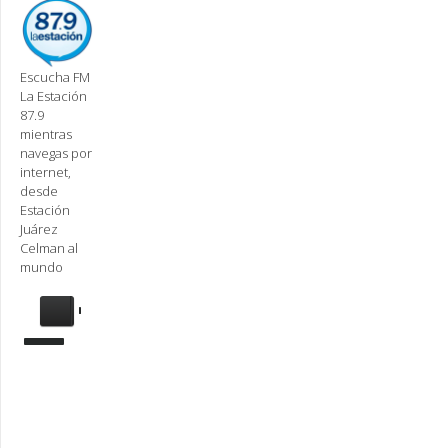
Escucha FM
La Estación
87.9
mientras
navegas por
internet,
desde
Estación
Juárez
Celman al
mundo
Se
requiere
actualización
Para
reproducir