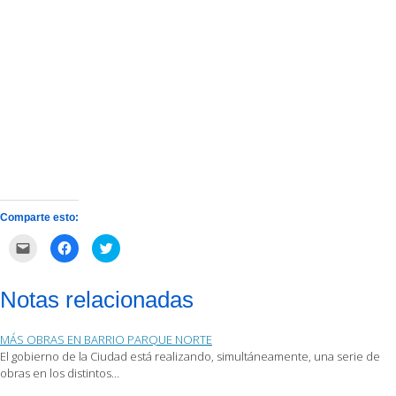
Comparte esto:
Haz
Haz
Haz
clic
clic
clic
para
para
para
enviar
compartir
compartir
por
en
en
Notas relacionadas
correo
Facebook
Twitter
electrónico
(Se
(Se
a
abre
abre
un
en
en
MÁS OBRAS EN BARRIO PARQUE NORTE
amigo
una
una
(Se
ventana
ventana
El gobierno de la Ciudad está realizando, simultáneamente, una serie de
abre
nueva)
nueva)
obras en los distintos…
en
una
ventana