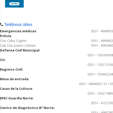
Teléfonos útiles
Emergencias médicas:
0351 - 4904955
Policía:
Cria. Cabo Cogote
0351 - 4995852
Sub Cria. Juárez Celman
0351 - 4904400
Defensa Civíl Municipal:
0351 - 153269538
CIC:
0351 - 153271256
Registro Civíl:
0351 - 153492294
Mesa de entrada:
0351 - 4904950 / 51 / 52
Casas de la Cultura:
0351 - 153271885
EPEC Guardia Norte:
0351 - 4722130
Centro de diagnóstico B° Norte:
0351 - 4995780