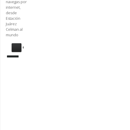
navegas por
internet,
desde
Estación
Juárez
Celman al
mundo
Se
requiere
actualización
Para
reproducir
la
radio,
deberá
actualizar
en su
navegador
la