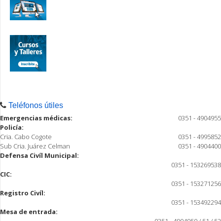
Teléfonos útiles
Emergencias médicas:
0351 - 4904955
Policía:
Cria. Cabo Cogote
0351 - 4995852
Sub Cria. Juárez Celman
0351 - 4904400
Defensa Civíl Municipal:
0351 - 153269538
CIC:
0351 - 153271256
Registro Civíl:
0351 - 153492294
Mesa de entrada:
0351 - 4904950 / 51 / 52