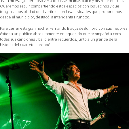
“Para mi es algo hermoso ver a todas las mamás bailar y disfrutar en su día.
Queremos seguir compartiendo estos espacios con los vecinos y que
tengan la posibilidad de divertirse con las actividades que proponemos
desde el municipio”, destacó la intendenta Prunotto.
Para cerrar esta gran noche, Fernando Bladys deslumbró con sus mayores
éxitos a un público absolutamente enloquecido que acompañó a coro
todas sus canciones y bailó entre recuerdos, junto a un grande de la
historia del cuarteto cordobés.