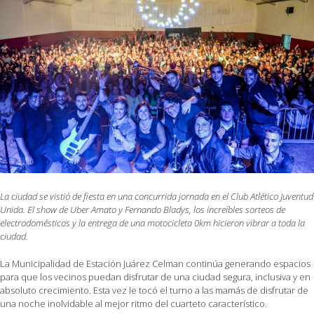
La ciudad se vistió de fiesta en una concurrida jornada en el Club Atlético Juventud
Unida. El show de Uber Amato y Fernando Bladys, los increíbles sorteos de
electrodomésticos y la entrega de una motocicleta 0km hicieron vibrar a toda la
ciudad.
La Municipalidad de Estación Juárez Celman continúa generando espacios
para que los vecinos puedan disfrutar de una ciudad segura, inclusiva y en
absoluto crecimiento. Esta vez le tocó el turno a las mamás de disfrutar de
una noche inolvidable al mejor ritmo del cuarteto característico.