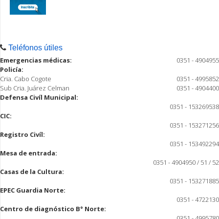
Teléfonos útiles
Emergencias médicas:
0351 - 4904955
Policía:
Cria. Cabo Cogote
0351 - 4995852
Sub Cria. Juárez Celman
0351 - 4904400
Defensa Civíl Municipal:
0351 - 153269538
CIC:
0351 - 153271256
Registro Civíl:
0351 - 153492294
Mesa de entrada:
0351 - 4904950 / 51 / 52
Casas de la Cultura:
0351 - 153271885
EPEC Guardia Norte:
0351 - 4722130
Centro de diagnóstico B° Norte:
0351 - 4995780