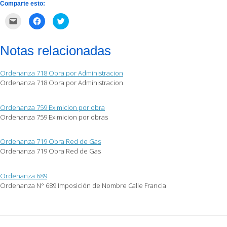
Comparte esto:
Haz
Haz
Haz
clic
clic
clic
para
para
para
enviar
compartir
compartir
por
en
en
Notas relacionadas
correo
Facebook
Twitter
electrónico
(Se
(Se
a
abre
abre
un
en
en
Ordenanza 718 Obra por Administracion
amigo
una
una
(Se
ventana
ventana
Ordenanza 718 Obra por Administracion
abre
nueva)
nueva)
en
una
ventana
Ordenanza 759 Eximicion por obra
nueva)
Ordenanza 759 Eximicion por obras
Ordenanza 719 Obra Red de Gas
Ordenanza 719 Obra Red de Gas
Ordenanza 689
Ordenanza N° 689 Imposición de Nombre Calle Francia