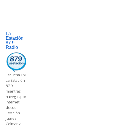
Post
navigation
La
Estación
87.9 –
Radio
Escucha FM
La Estación
87.9
mientras
navegas por
internet,
desde
Estación
Juárez
Celman al