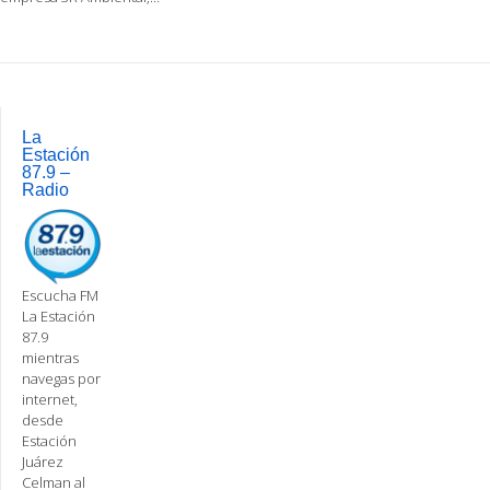
Post
navigation
La
Estación
87.9 –
Radio
Escucha FM
La Estación
87.9
mientras
navegas por
internet,
desde
Estación
Juárez
Celman al