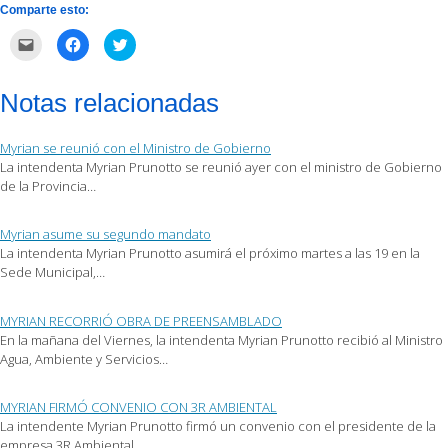
Comparte esto:
Haz
Haz
Haz
clic
clic
clic
para
para
para
enviar
compartir
compartir
por
en
en
Notas relacionadas
correo
Facebook
Twitter
electrónico
(Se
(Se
a
abre
abre
un
en
en
Myrian se reunió con el Ministro de Gobierno
amigo
una
una
(Se
ventana
ventana
La intendenta Myrian Prunotto se reunió ayer con el ministro de Gobierno
abre
nueva)
nueva)
de la Provincia…
en
una
ventana
nueva)
Myrian asume su segundo mandato
La intendenta Myrian Prunotto asumirá el próximo martes a las 19 en la
Sede Municipal,…
MYRIAN RECORRIÓ OBRA DE PREENSAMBLADO
En la mañana del Viernes, la intendenta Myrian Prunotto recibió al Ministro
Agua, Ambiente y Servicios…
MYRIAN FIRMÓ CONVENIO CON 3R AMBIENTAL
La intendente Myrian Prunotto firmó un convenio con el presidente de la
empresa 3R Ambiental,…