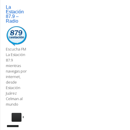
navigation
La
Estación
87.9 –
Radio
Escucha FM
La Estación
87.9
mientras
navegas por
internet,
desde
Estación
Juárez
Celman al
mundo