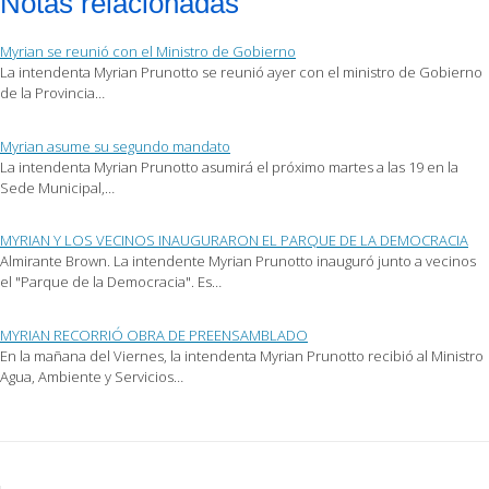
Notas relacionadas
correo
Facebook
Twitter
electrónico
(Se
(Se
a
abre
abre
un
en
en
Myrian se reunió con el Ministro de Gobierno
amigo
una
una
(Se
ventana
ventana
La intendenta Myrian Prunotto se reunió ayer con el ministro de Gobierno
abre
nueva)
nueva)
de la Provincia…
en
una
ventana
nueva)
Myrian asume su segundo mandato
La intendenta Myrian Prunotto asumirá el próximo martes a las 19 en la
Sede Municipal,…
MYRIAN Y LOS VECINOS INAUGURARON EL PARQUE DE LA DEMOCRACIA
Almirante Brown. La intendente Myrian Prunotto inauguró junto a vecinos
el "Parque de la Democracia". Es…
MYRIAN RECORRIÓ OBRA DE PREENSAMBLADO
En la mañana del Viernes, la intendenta Myrian Prunotto recibió al Ministro
Agua, Ambiente y Servicios…
Post