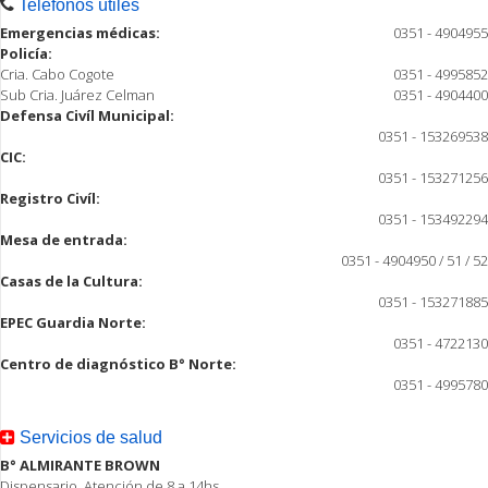
Teléfonos útiles
Emergencias médicas:
0351 - 4904955
Policía:
Cria. Cabo Cogote
0351 - 4995852
Sub Cria. Juárez Celman
0351 - 4904400
Defensa Civíl Municipal:
0351 - 153269538
CIC:
0351 - 153271256
Registro Civíl:
0351 - 153492294
Mesa de entrada:
0351 - 4904950 / 51 / 52
Casas de la Cultura:
0351 - 153271885
EPEC Guardia Norte:
0351 - 4722130
Centro de diagnóstico B° Norte:
0351 - 4995780
Servicios de salud
B° ALMIRANTE BROWN
Dispensario, Atención de 8 a 14hs