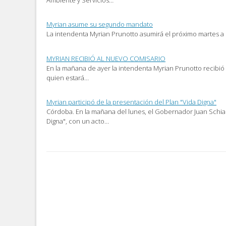
una
ventana
nueva)
Myrian asume su segundo mandato
La intendenta Myrian Prunotto asumirá el próximo martes a 
MYRIAN RECIBIÓ AL NUEVO COMISARIO
En la mañana de ayer la intendenta Myrian Prunotto recibió 
quien estará…
Myrian participó de la presentación del Plan "Vida Digna"
Córdoba. En la mañana del lunes, el Gobernador Juan Schiar
Digna", con un acto…
Post
navigation