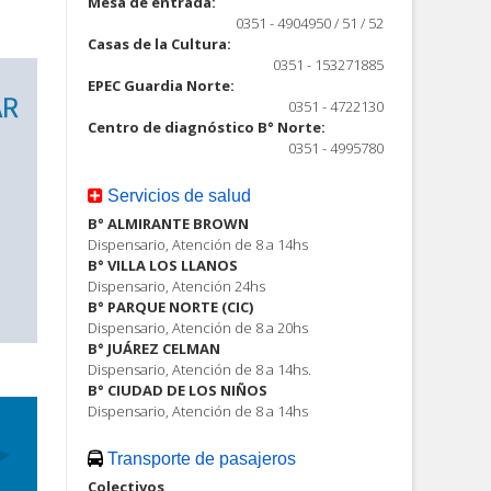
Mesa de entrada:
0351 - 4904950 / 51 / 52
Casas de la Cultura:
0351 - 153271885
EPEC Guardia Norte:
0351 - 4722130
Centro de diagnóstico B° Norte:
0351 - 4995780
Servicios de salud
B° ALMIRANTE BROWN
Dispensario, Atención de 8 a 14hs
B° VILLA LOS LLANOS
Dispensario, Atención 24hs
B° PARQUE NORTE (CIC)
Dispensario, Atención de 8 a 20hs
B° JUÁREZ CELMAN
Dispensario, Atención de 8 a 14hs.
B° CIUDAD DE LOS NIÑOS
Dispensario, Atención de 8 a 14hs
Transporte de pasajeros
Colectivos