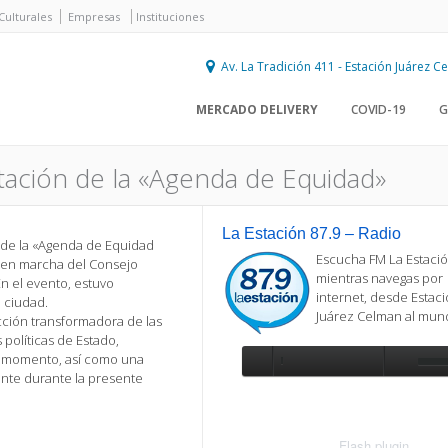
Culturales
Empresas
Instituciones
Av. La Tradición 411 - Estación Juárez 
MERCADO DELIVERY
COVID-19
G
tación de la «Agenda de Equidad»
La Estación 87.9 – Radio
n de la «Agenda de Equidad
Escucha FM La Estació
a en marcha del Consejo
mientras navegas por
En el evento, estuvo
internet, desde Estac
 ciudad.
Juárez Celman al mu
cción transformadora de las
 políticas de Estado,
l momento, así como una
ante durante la presente
Se requiere actualización
Para reproducir la radio, deberá
actualizar en su navegador la versi
más reciente de
Flash plugin
.