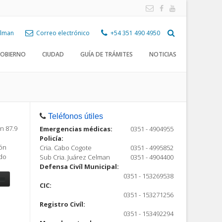
Celman
Correo electrónico
+54 351 490 4950
OBIERNO
CIUDAD
GUÍA DE TRÁMITES
NOTICIAS
Teléfonos útiles
n 87.9
Emergencias médicas:
0351 - 4904955
Policía:
ión
Cria. Cabo Cogote
0351 - 4995852
ndo
Sub Cria. Juárez Celman
0351 - 4904400
Defensa Civíl Municipal:
0351 - 153269538
CIC:
0351 - 153271256
Registro Civíl:
ón
0351 - 153492294