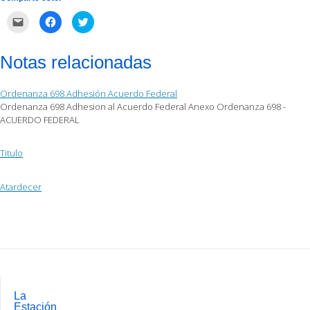
Haz
Haz
Haz
clic
clic
clic
para
para
para
enviar
compartir
compartir
por
en
en
Notas relacionadas
correo
Facebook
Twitter
electrónico
(Se
(Se
a
abre
abre
un
en
en
Ordenanza 698 Adhesión Acuerdo Federal
amigo
una
una
(Se
ventana
ventana
Ordenanza 698 Adhesion al Acuerdo Federal Anexo Ordenanza 698 -
abre
nueva)
nueva)
ACUERDO FEDERAL
en
una
ventana
nueva)
Titulo
Atardecer
Post
navigation
La
Estación