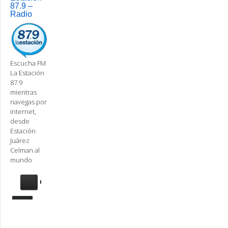
87.9 –
Radio
Escucha FM
La Estación
87.9
mientras
navegas por
internet,
desde
Estación
Juárez
Celman al
mundo
Se
requiere