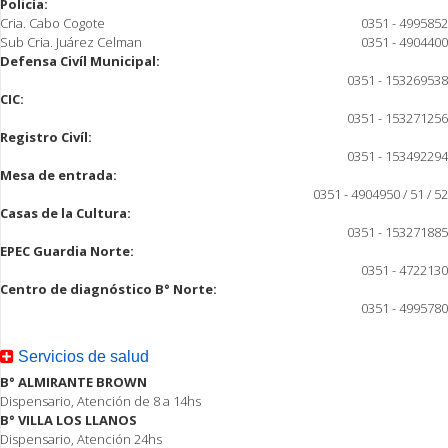
Policía:
Cria. Cabo Cogote
0351 - 4995852
Sub Cria. Juárez Celman
0351 - 4904400
Defensa Civíl Municipal:
0351 - 153269538
CIC:
0351 - 153271256
Registro Civíl:
0351 - 153492294
Mesa de entrada:
0351 - 4904950 / 51 / 52
Casas de la Cultura:
0351 - 153271885
EPEC Guardia Norte:
0351 - 4722130
Centro de diagnóstico B° Norte:
0351 - 4995780
Servicios de salud
B° ALMIRANTE BROWN
Dispensario, Atención de 8 a 14hs
B° VILLA LOS LLANOS
Dispensario, Atención 24hs