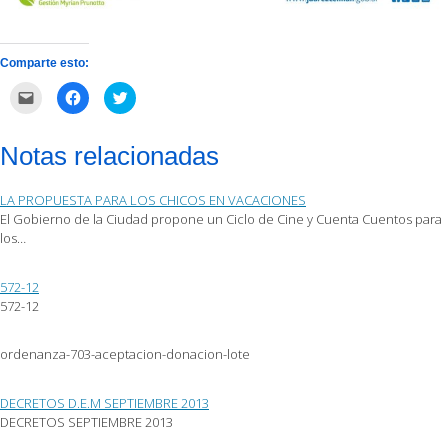
Comparte esto:
Haz
Haz
Haz
clic
clic
clic
para
para
para
enviar
compartir
compartir
por
en
en
Notas relacionadas
correo
Facebook
Twitter
electrónico
(Se
(Se
a
abre
abre
un
en
en
LA PROPUESTA PARA LOS CHICOS EN VACACIONES
amigo
una
una
(Se
ventana
ventana
El Gobierno de la Ciudad propone un Ciclo de Cine y Cuenta Cuentos para
abre
nueva)
nueva)
los…
en
una
ventana
nueva)
572-12
572-12
ordenanza-703-aceptacion-donacion-lote
DECRETOS D.E.M SEPTIEMBRE 2013
DECRETOS SEPTIEMBRE 2013