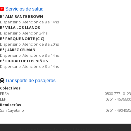
Servicios de salud
B° ALMIRANTE BROWN
Dispensario, Atención de 8 a 14hs
B° VILLA LOS LLANOS
Dispensario, Atención 24hs
B° PARQUE NORTE (CIC)
Dispensario, Atención de 8 a 20hs
B° JUÁREZ CELMAN
Dispensario, Atención de 8 a 14hs.
B° CIUDAD DE LOS NIÑOS
Dispensario, Atención de 8 a 14hs
Transporte de pasajeros
Colectivos
ERSA
0800 777 - 0123
LEP
0351 - 4636600
Remiserías
San Cayetano
0351 - 4904035
Todos los derechos reservados ® Ciudad Estación Juárez Celman 2015