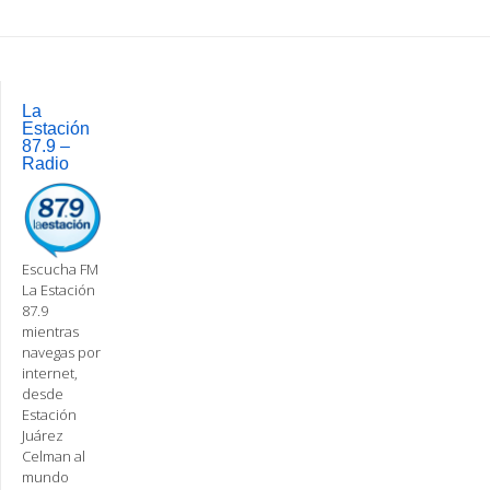
Post
navigation
La
Estación
87.9 –
Radio
Escucha FM
La Estación
87.9
mientras
navegas por
internet,
desde
Estación
Juárez
Celman al
mundo