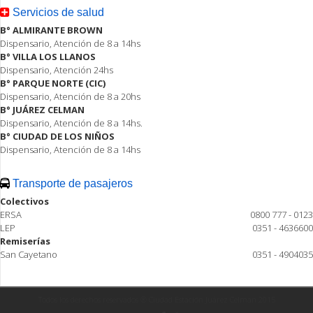
Servicios de salud
B° ALMIRANTE BROWN
Dispensario, Atención de 8 a 14hs
B° VILLA LOS LLANOS
Dispensario, Atención 24hs
B° PARQUE NORTE (CIC)
Dispensario, Atención de 8 a 20hs
B° JUÁREZ CELMAN
Dispensario, Atención de 8 a 14hs.
B° CIUDAD DE LOS NIÑOS
Dispensario, Atención de 8 a 14hs
Transporte de pasajeros
Colectivos
ERSA
0800 777 - 0123
LEP
0351 - 4636600
Remiserías
San Cayetano
0351 - 4904035
Todos los derechos reservados ® Ciudad Estación Juárez Celman 2015