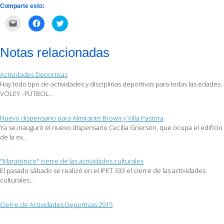
Comparte esto:
Haz
Haz
Haz
clic
clic
clic
para
para
para
enviar
compartir
compartir
por
en
en
Notas relacionadas
correo
Facebook
Twitter
electrónico
(Se
(Se
a
abre
abre
un
en
en
Actividades Deportivas
amigo
una
una
(Se
ventana
ventana
Hay todo tipo de actividades y disciplinas deportivas para todas las edades:
abre
nueva)
nueva)
VOLEY - FÚTBOL…
en
una
ventana
nueva)
Nuevo dispensario para Almirante Brown y Villa Pastora
Ya se inauguró el nuevo dispensario Cecilia Grierson, que ocupa el edificio
de la ex…
"Maratónico" cierre de las actividades culturales
El pasado sábado se realizó en el IPET 333 el cierre de las actividades
culturales…
Cierre de Actividades Deportivas 2015