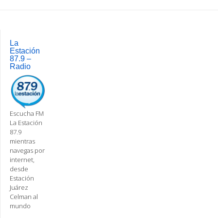
Post
navigation
La
Estación
87.9 –
Radio
Escucha FM
La Estación
87.9
mientras
navegas por
internet,
desde
Estación
Juárez
Celman al
mundo