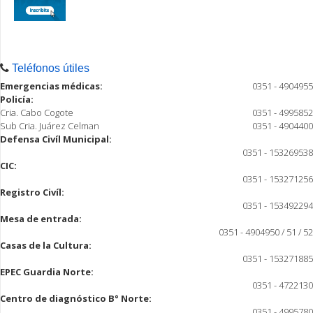
Teléfonos útiles
Emergencias médicas:
0351 - 4904955
Policía:
Cria. Cabo Cogote
0351 - 4995852
Sub Cria. Juárez Celman
0351 - 4904400
Defensa Civíl Municipal:
0351 - 153269538
CIC:
0351 - 153271256
Registro Civíl:
0351 - 153492294
Mesa de entrada:
0351 - 4904950 / 51 / 52
Casas de la Cultura:
0351 - 153271885
EPEC Guardia Norte:
0351 - 4722130
Centro de diagnóstico B° Norte:
0351 - 4995780