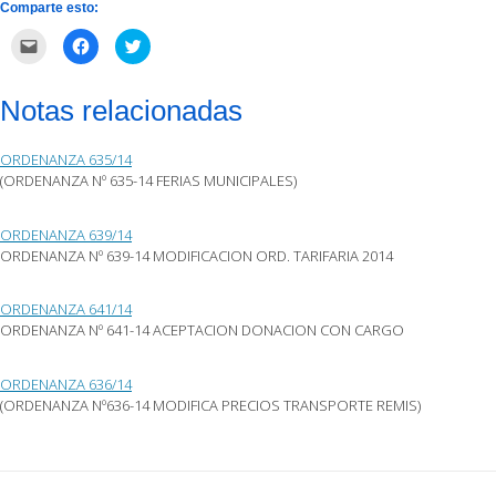
Comparte esto:
Haz
Haz
Haz
clic
clic
clic
para
para
para
enviar
compartir
compartir
por
en
en
Notas relacionadas
correo
Facebook
Twitter
electrónico
(Se
(Se
a
abre
abre
un
en
en
ORDENANZA 635/14
amigo
una
una
(Se
ventana
ventana
(ORDENANZA Nº 635-14 FERIAS MUNICIPALES)
abre
nueva)
nueva)
en
una
ventana
ORDENANZA 639/14
nueva)
ORDENANZA Nº 639-14 MODIFICACION ORD. TARIFARIA 2014
ORDENANZA 641/14
ORDENANZA Nº 641-14 ACEPTACION DONACION CON CARGO
ORDENANZA 636/14
(ORDENANZA Nº636-14 MODIFICA PRECIOS TRANSPORTE REMIS)