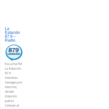
Post
navigation
La
Estación
87.9 –
Radio
Escucha FM
La Estación
87.9
mientras
navegas por
internet,
desde
Estación
Juárez
Celman al