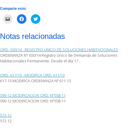
Comparte esto:
Haz
Haz
Haz
clic
clic
clic
para
para
para
enviar
compartir
compartir
por
en
en
Notas relacionadas
correo
Facebook
Twitter
electrónico
(Se
(Se
a
abre
abre
un
en
en
ORD. 650/14 - REGISTRO ÚNICO DE SOLUCIONES HABITACIONALES
amigo
una
una
(Se
ventana
ventana
ORDENANZA N° 650/14 Registro Único de Demanda de Soluciones
abre
nueva)
nueva)
Habitacionales Permanente. Desde el día 17…
en
una
ventana
nueva)
ORD. 617/13 - MODIFICA ORD. 611/13
617-13 MODIFICA ORDENANZA Nº 611-13
590-12 MODIFICACION ORD. Nº558-11
590-12 MODIFICACION ORD. Nº558-11
572-12
572-12