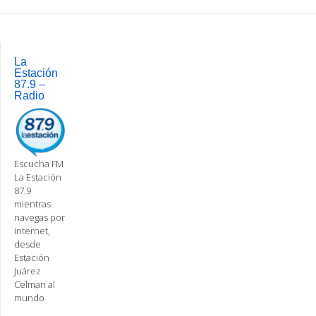
Post
navigation
La
Estación
87.9 –
Radio
Escucha FM
La Estación
87.9
mientras
navegas por
internet,
desde
Estación
Juárez
Celman al
mundo