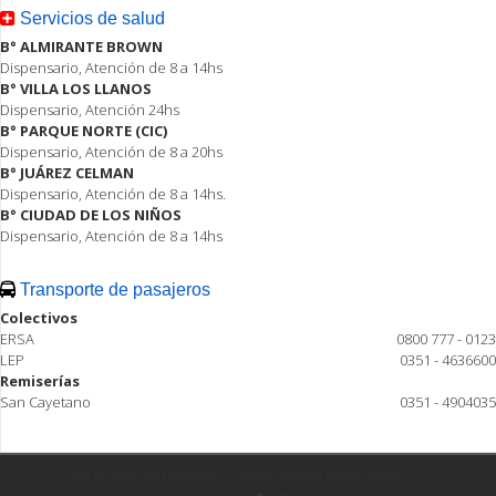
Servicios de salud
B° ALMIRANTE BROWN
Dispensario, Atención de 8 a 14hs
B° VILLA LOS LLANOS
Dispensario, Atención 24hs
B° PARQUE NORTE (CIC)
Dispensario, Atención de 8 a 20hs
B° JUÁREZ CELMAN
Dispensario, Atención de 8 a 14hs.
B° CIUDAD DE LOS NIÑOS
Dispensario, Atención de 8 a 14hs
Transporte de pasajeros
Colectivos
ERSA
0800 777 - 0123
LEP
0351 - 4636600
Remiserías
San Cayetano
0351 - 4904035
Todos los derechos reservados ® Ciudad Estación Juárez Celman 2015