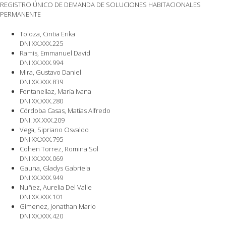
REGISTRO ÚNICO DE DEMANDA DE SOLUCIONES HABITACIONALES
PERMANENTE
Toloza, Cintia Erika
DNI XX.XXX.225
Ramis, Emmanuel David
DNI XX.XXX.994
Mira, Gustavo Daniel
DNI XX.XXX.839
Fontanellaz, María Ivana
DNI XX.XXX.280
Córdoba Casas, Matías Alfredo
DNI. XX.XXX.209
Vega, Sipriano Osvaldo
DNI XX.XXX.795
Cohen Torrez, Romina Sol
DNI XX.XXX.069
Gauna, Gladys Gabriela
DNI XX.XXX.949
Nuñez, Aurelia Del Valle
DNI XX.XXX.101
Gimenez, Jonathan Mario
DNI XX.XXX.420