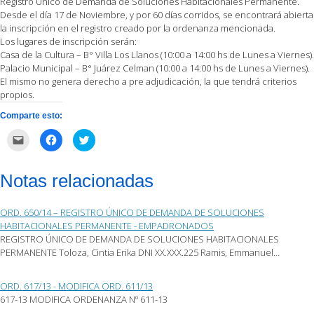
Registro Único de Demanda de Soluciones Habitacionales Permanente.
Desde el día 17 de Noviembre, y por 60 días corridos, se encontrará abierta
la inscripción en el registro creado por la ordenanza mencionada.
Los lugares de inscripción serán:
Casa de la Cultura – B° Villa Los Llanos (10:00 a 14:00 hs de Lunes a Viernes).
Palacio Municipal – B° Juárez Celman (10:00 a 14:00 hs de Lunes a Viernes).
El mismo no genera derecho a pre adjudicación, la que tendrá criterios
propios.
Comparte esto:
Haz
Haz
Haz
clic
clic
clic
para
para
para
enviar
compartir
compartir
por
en
en
Notas relacionadas
correo
Facebook
Twitter
electrónico
(Se
(Se
a
abre
abre
un
en
en
ORD. 650/14 – REGISTRO ÚNICO DE DEMANDA DE SOLUCIONES
amigo
una
una
(Se
ventana
ventana
HABITACIONALES PERMANENTE - EMPADRONADOS
abre
nueva)
nueva)
REGISTRO ÚNICO DE DEMANDA DE SOLUCIONES HABITACIONALES
en
una
PERMANENTE Toloza, Cintia Erika DNI XX.XXX.225 Ramis, Emmanuel…
ventana
nueva)
ORD. 617/13 - MODIFICA ORD. 611/13
617-13 MODIFICA ORDENANZA Nº 611-13