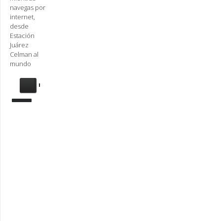
navegas por
internet,
desde
Estación
Juárez
Celman al
mundo
Se
requiere
actualización
Para
reproducir
la
radio,
deberá
actualizar
en su
navegador