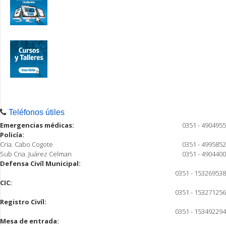
Teléfonos útiles
Emergencias médicas:
0351 - 4904955
Policía:
Cria. Cabo Cogote
0351 - 4995852
Sub Cria. Juárez Celman
0351 - 4904400
Defensa Civíl Municipal:
0351 - 153269538
CIC:
0351 - 153271256
Registro Civíl:
0351 - 153492294
Mesa de entrada: