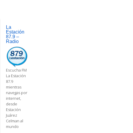
navigation
La
Estación
87.9 –
Radio
Escucha FM
La Estación
87.9
mientras
navegas por
internet,
desde
Estación
Juárez
Celman al
mundo