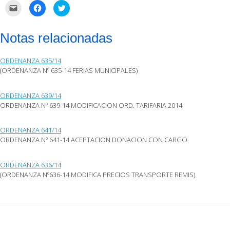
Haz
Haz
Haz
clic
clic
clic
para
para
para
enviar
compartir
compartir
por
en
en
Notas relacionadas
correo
Facebook
Twitter
electrónico
(Se
(Se
a
abre
abre
un
en
en
ORDENANZA 635/14
amigo
una
una
(Se
ventana
ventana
(ORDENANZA Nº 635-14 FERIAS MUNICIPALES)
abre
nueva)
nueva)
en
una
ventana
ORDENANZA 639/14
nueva)
ORDENANZA Nº 639-14 MODIFICACION ORD. TARIFARIA 2014
ORDENANZA 641/14
ORDENANZA Nº 641-14 ACEPTACION DONACION CON CARGO
ORDENANZA 636/14
(ORDENANZA Nº636-14 MODIFICA PRECIOS TRANSPORTE REMIS)
Post