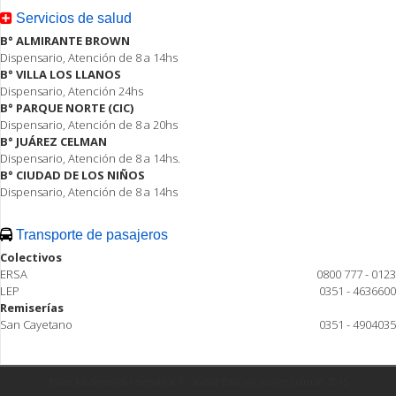
Servicios de salud
B° ALMIRANTE BROWN
Dispensario, Atención de 8 a 14hs
B° VILLA LOS LLANOS
Dispensario, Atención 24hs
B° PARQUE NORTE (CIC)
Dispensario, Atención de 8 a 20hs
B° JUÁREZ CELMAN
Dispensario, Atención de 8 a 14hs.
B° CIUDAD DE LOS NIÑOS
Dispensario, Atención de 8 a 14hs
Transporte de pasajeros
Colectivos
ERSA
0800 777 - 0123
LEP
0351 - 4636600
Remiserías
San Cayetano
0351 - 4904035
Todos los derechos reservados ® Ciudad Estación Juárez Celman 2015