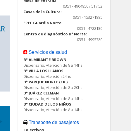
Mesa de entrada:
0351 - 4904950 / 51 / 52
Casas de la Cultura:
0351 - 153271885
EPEC Guardia Norte:
0351 - 4722130
Centro de diagnóstico B° Norte:
0351 - 4995780
Servicios de salud
B° ALMIRANTE BROWN
Dispensario, Atención de 8 a 14hs
B° VILLA LOS LLANOS
Dispensario, Atención 24hs
B° PARQUE NORTE (CIC)
Dispensario, Atención de 8 a 20hs
B° JUÁREZ CELMAN
Dispensario, Atención de 8 a 14hs.
B° CIUDAD DE LOS NIÑOS
Dispensario, Atención de 8 a 14hs
Transporte de pasajeros
Colectivos