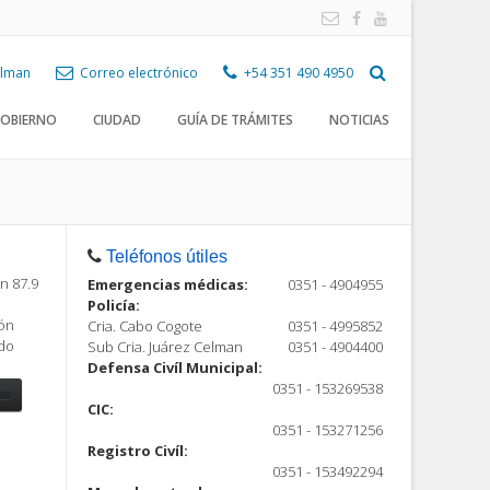
Celman
Correo electrónico
+54 351 490 4950
OBIERNO
CIUDAD
GUÍA DE TRÁMITES
NOTICIAS
Teléfonos útiles
n 87.9
Emergencias médicas:
0351 - 4904955
Policía:
ión
Cria. Cabo Cogote
0351 - 4995852
ndo
Sub Cria. Juárez Celman
0351 - 4904400
Defensa Civíl Municipal:
0351 - 153269538
CIC:
0351 - 153271256
Registro Civíl:
ón
0351 - 153492294