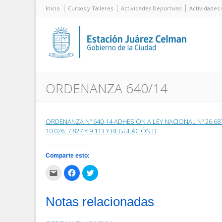
Inicio
Cursos y Talleres
Actividades Deportivas
Actividades 
ORDENANZA 640/14
ORDENANZA Nº 640-14 ADHESION A LEY NACIONAL Nº 26.687
10.026, 7.827 Y 9.113 Y REGULACIÓN D
Comparte esto:
Haz
Haz
Haz
clic
clic
clic
para
para
para
enviar
compartir
compartir
por
en
en
Notas relacionadas
correo
Facebook
Twitter
electrónico
(Se
(Se
a
abre
abre
un
en
en