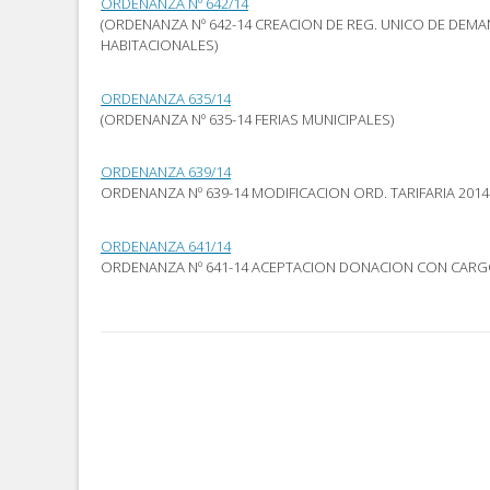
ORDENANZA Nº 642/14
amigo
una
una
(Se
ventana
ventana
(ORDENANZA Nº 642-14 CREACION DE REG. UNICO DE DEMA
abre
nueva)
nueva)
HABITACIONALES)
en
una
ventana
nueva)
ORDENANZA 635/14
(ORDENANZA Nº 635-14 FERIAS MUNICIPALES)
ORDENANZA 639/14
ORDENANZA Nº 639-14 MODIFICACION ORD. TARIFARIA 2014
ORDENANZA 641/14
ORDENANZA Nº 641-14 ACEPTACION DONACION CON CAR
Post
navigation