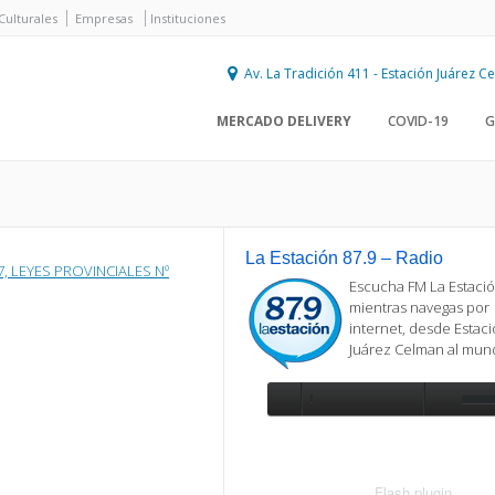
Culturales
Empresas
Instituciones
Av. La Tradición 411 - Estación Juárez 
MERCADO DELIVERY
COVID-19
G
La Estación 87.9 – Radio
, LEYES PROVINCIALES Nº
Escucha FM La Estació
mientras navegas por
internet, desde Estac
Juárez Celman al mu
Se requiere actualización
Para reproducir la radio, deberá
actualizar en su navegador la versi
más reciente de
Flash plugin
.