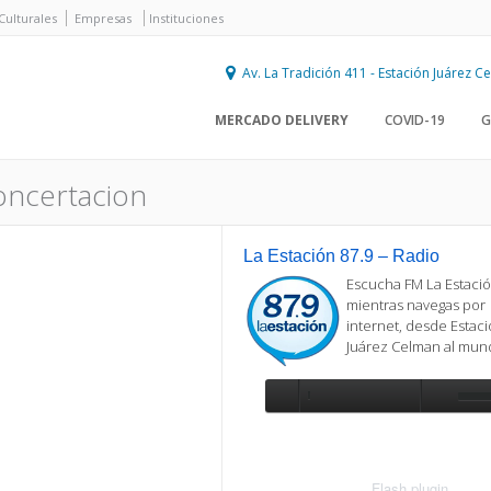
Culturales
Empresas
Instituciones
Av. La Tradición 411 - Estación Juárez 
MERCADO DELIVERY
COVID-19
G
oncertacion
La Estación 87.9 – Radio
Escucha FM La Estació
mientras navegas por
internet, desde Estac
Juárez Celman al mu
Se requiere actualización
Para reproducir la radio, deberá
actualizar en su navegador la versi
más reciente de
Flash plugin
.