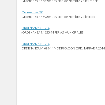
Ordenanza N° 689 Imposición de Nombre Calle Francia
abre
nueva)
nueva)
en
una
ventana
Ordenanza 690
nueva)
Ordenanza N° 690 Imposición de Nombre Calle Italia
ORDENANZA 635/14
(ORDENANZA Nº 635-14 FERIAS MUNICIPALES)
ORDENANZA 639/14
ORDENANZA Nº 639-14 MODIFICACION ORD. TARIFARIA 2014
Post
navigation