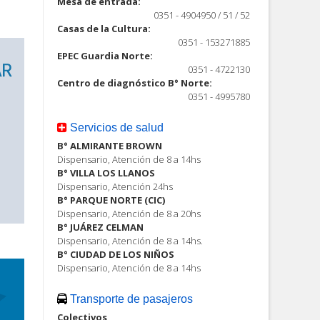
Mesa de entrada:
0351 - 4904950 / 51 / 52
Casas de la Cultura:
0351 - 153271885
EPEC Guardia Norte:
0351 - 4722130
Centro de diagnóstico B° Norte:
0351 - 4995780
Servicios de salud
B° ALMIRANTE BROWN
Dispensario, Atención de 8 a 14hs
B° VILLA LOS LLANOS
Dispensario, Atención 24hs
B° PARQUE NORTE (CIC)
Dispensario, Atención de 8 a 20hs
B° JUÁREZ CELMAN
Dispensario, Atención de 8 a 14hs.
B° CIUDAD DE LOS NIÑOS
Dispensario, Atención de 8 a 14hs
Transporte de pasajeros
Colectivos