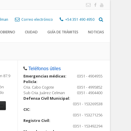
Celman
Correo electrónico
+54 351 490 4950
OBIERNO
CIUDAD
GUÍA DE TRÁMITES
NOTICIAS
Teléfonos útiles
n 87.9
Emergencias médicas:
0351 - 4904955
Policía:
ión
Cria. Cabo Cogote
0351 - 4995852
ndo
Sub Cria. Juárez Celman
0351 - 4904400
Defensa Civíl Municipal:
0351 - 153269538
CIC:
0351 - 153271256
Registro Civíl:
ón
0351 - 153492294