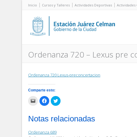
Inicio
Cursos y Talleres
Actividades Deportivas
Actividades 
Ordenanza 720 – Lexus pre c
Ordenanza 720 Lexus-preconcertacion
Comparte esto:
Haz
Haz
Haz
clic
clic
clic
para
para
para
enviar
compartir
compartir
por
en
en
Notas relacionadas
correo
Facebook
Twitter
electrónico
(Se
(Se
a
abre
abre
un
en
en
Ordenanza 689
amigo
una
una
(Se
ventana
ventana