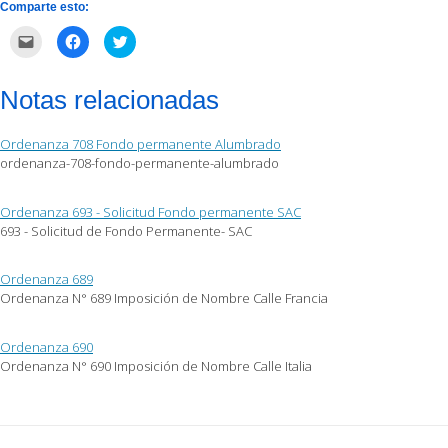
Comparte esto:
Haz
Haz
Haz
clic
clic
clic
para
para
para
enviar
compartir
compartir
por
en
en
Notas relacionadas
correo
Facebook
Twitter
electrónico
(Se
(Se
a
abre
abre
un
en
en
Ordenanza 708 Fondo permanente Alumbrado
amigo
una
una
(Se
ventana
ventana
ordenanza-708-fondo-permanente-alumbrado
abre
nueva)
nueva)
en
una
ventana
Ordenanza 693 - Solicitud Fondo permanente SAC
nueva)
693 - Solicitud de Fondo Permanente- SAC
Ordenanza 689
Ordenanza N° 689 Imposición de Nombre Calle Francia
Ordenanza 690
Ordenanza N° 690 Imposición de Nombre Calle Italia