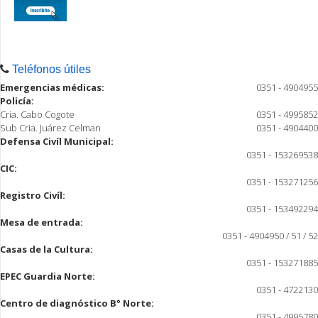
Teléfonos útiles
Emergencias médicas:
0351 - 4904955
Policía:
Cria. Cabo Cogote
0351 - 4995852
Sub Cria. Juárez Celman
0351 - 4904400
Defensa Civíl Municipal:
0351 - 153269538
CIC:
0351 - 153271256
Registro Civíl:
0351 - 153492294
Mesa de entrada:
0351 - 4904950 / 51 / 52
Casas de la Cultura:
0351 - 153271885
EPEC Guardia Norte:
0351 - 4722130
Centro de diagnóstico B° Norte:
0351 - 4995780