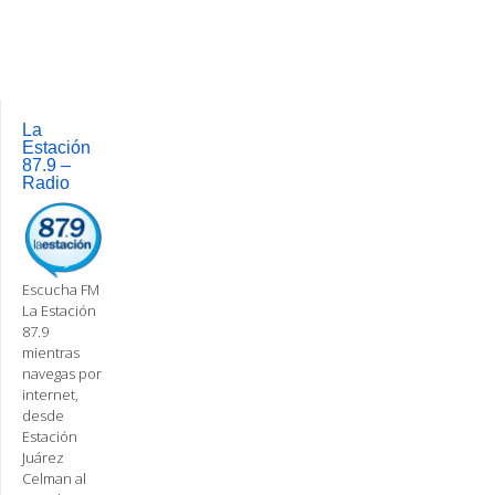
Post
navigation
La
Estación
87.9 –
Radio
Escucha FM
La Estación
87.9
mientras
navegas por
internet,
desde
Estación
Juárez
Celman al