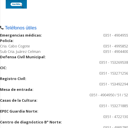
Teléfonos útiles
Emergencias médicas:
0351 - 4904955
Policía:
Cria. Cabo Cogote
0351 - 4995852
Sub Cria. Juárez Celman
0351 - 4904400
Defensa Civíl Municipal:
0351 - 153269538
CIC:
0351 - 153271256
Registro Civíl:
0351 - 153492294
Mesa de entrada:
0351 - 4904950 / 51 / 52
Casas de la Cultura:
0351 - 153271885
EPEC Guardia Norte:
0351 - 4722130
Centro de diagnóstico B° Norte:
0351 - 4995780