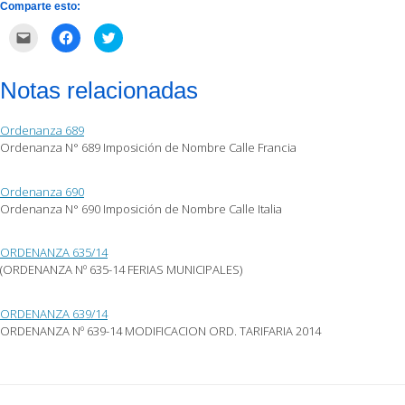
Comparte esto:
Haz
Haz
Haz
clic
clic
clic
para
para
para
enviar
compartir
compartir
por
en
en
Notas relacionadas
correo
Facebook
Twitter
electrónico
(Se
(Se
a
abre
abre
un
en
en
Ordenanza 689
amigo
una
una
(Se
ventana
ventana
Ordenanza N° 689 Imposición de Nombre Calle Francia
abre
nueva)
nueva)
en
una
ventana
Ordenanza 690
nueva)
Ordenanza N° 690 Imposición de Nombre Calle Italia
ORDENANZA 635/14
(ORDENANZA Nº 635-14 FERIAS MUNICIPALES)
ORDENANZA 639/14
ORDENANZA Nº 639-14 MODIFICACION ORD. TARIFARIA 2014