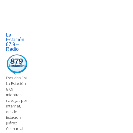
Post
navigation
La
Estación
87.9 –
Radio
Escucha FM
La Estación
87.9
mientras
navegas por
internet,
desde
Estación
Juárez
Celman al