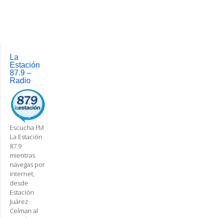
Post
navigation
La
Estación
87.9 –
Radio
Escucha FM
La Estación
87.9
mientras
navegas por
internet,
desde
Estación
Juárez
Celman al