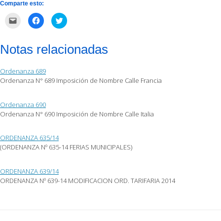
Comparte esto:
Haz
Haz
Haz
clic
clic
clic
para
para
para
enviar
compartir
compartir
por
en
en
Notas relacionadas
correo
Facebook
Twitter
electrónico
(Se
(Se
a
abre
abre
un
en
en
Ordenanza 689
amigo
una
una
(Se
ventana
ventana
Ordenanza N° 689 Imposición de Nombre Calle Francia
abre
nueva)
nueva)
en
una
ventana
Ordenanza 690
nueva)
Ordenanza N° 690 Imposición de Nombre Calle Italia
ORDENANZA 635/14
(ORDENANZA Nº 635-14 FERIAS MUNICIPALES)
ORDENANZA 639/14
ORDENANZA Nº 639-14 MODIFICACION ORD. TARIFARIA 2014