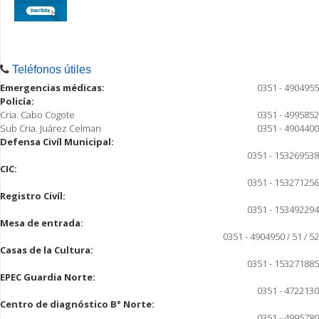
Teléfonos útiles
Emergencias médicas:
0351 - 4904955
Policía:
Cria. Cabo Cogote
0351 - 4995852
Sub Cria. Juárez Celman
0351 - 4904400
Defensa Civíl Municipal:
0351 - 153269538
CIC:
0351 - 153271256
Registro Civíl:
0351 - 153492294
Mesa de entrada:
0351 - 4904950 / 51 / 52
Casas de la Cultura:
0351 - 153271885
EPEC Guardia Norte:
0351 - 4722130
Centro de diagnóstico B° Norte:
0351 - 4995780