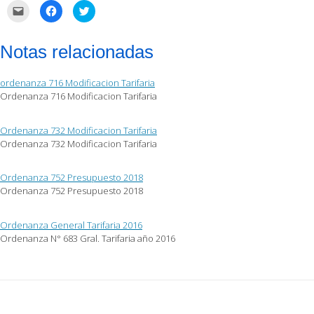
Haz
Haz
Haz
clic
clic
clic
para
para
para
enviar
compartir
compartir
por
en
en
Notas relacionadas
correo
Facebook
Twitter
electrónico
(Se
(Se
a
abre
abre
un
en
en
ordenanza 716 Modificacion Tarifaria
amigo
una
una
(Se
ventana
ventana
Ordenanza 716 Modificacion Tarifaria
abre
nueva)
nueva)
en
una
ventana
Ordenanza 732 Modificacion Tarifaria
nueva)
Ordenanza 732 Modificacion Tarifaria
Ordenanza 752 Presupuesto 2018
Ordenanza 752 Presupuesto 2018
Ordenanza General Tarifaria 2016
Ordenanza N° 683 Gral. Tarifaria año 2016
Post