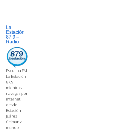
navigation
La
Estación
87.9 –
Radio
Escucha FM
La Estación
87.9
mientras
navegas por
internet,
desde
Estación
Juárez
Celman al
mundo