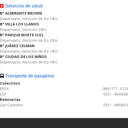
Servicios de salud
B° ALMIRANTE BROWN
Dispensario, Atención de 8 a 14hs
B° VILLA LOS LLANOS
Dispensario, Atención 24hs
B° PARQUE NORTE (CIC)
Dispensario, Atención de 8 a 20hs
B° JUÁREZ CELMAN
Dispensario, Atención de 8 a 14hs.
B° CIUDAD DE LOS NIÑOS
Dispensario, Atención de 8 a 14hs
Transporte de pasajeros
Colectivos
ERSA
0800 777 - 0123
LEP
0351 - 4636600
Remiserías
San Cayetano
0351 - 4904035
Todos los derechos reservados ® Ciudad Estación Juárez Celman 2015