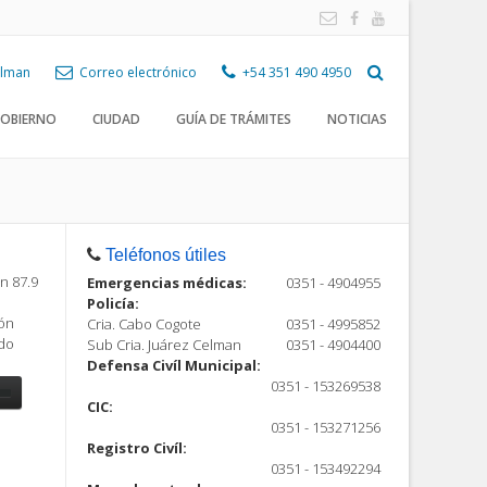
Celman
Correo electrónico
+54 351 490 4950
OBIERNO
CIUDAD
GUÍA DE TRÁMITES
NOTICIAS
Teléfonos útiles
n 87.9
Emergencias médicas:
0351 - 4904955
Policía:
ión
Cria. Cabo Cogote
0351 - 4995852
ndo
Sub Cria. Juárez Celman
0351 - 4904400
Defensa Civíl Municipal:
0351 - 153269538
CIC:
0351 - 153271256
Registro Civíl:
ón
0351 - 153492294