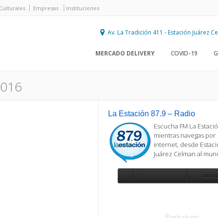
Culturales
Empresas
Instituciones
Av. La Tradición 411 - Estación Juárez 
MERCADO DELIVERY
COVID-19
G
2016
La Estación 87.9 – Radio
Escucha FM La Estació
mientras navegas por
internet, desde Estac
Juárez Celman al mu
Se requiere actualización
Para reproducir la radio, deberá
actualizar en su navegador la versi
más reciente de
Flash plugin
.