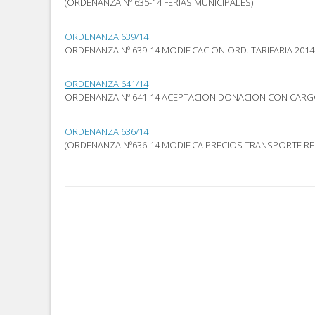
(ORDENANZA Nº 635-14 FERIAS MUNICIPALES)
abre
nueva)
nueva)
en
una
ventana
ORDENANZA 639/14
nueva)
ORDENANZA Nº 639-14 MODIFICACION ORD. TARIFARIA 2014
ORDENANZA 641/14
ORDENANZA Nº 641-14 ACEPTACION DONACION CON CAR
ORDENANZA 636/14
(ORDENANZA Nº636-14 MODIFICA PRECIOS TRANSPORTE RE
Post
navigation