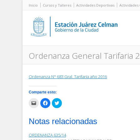
Inicio
Cursos y Talleres
Actividades Deportivas
Actividades 
Ordenanza General Tarifaria 
Ordenanza N° 683 Gral. Tarifaria año 2016
Comparte esto:
Haz
Haz
Haz
clic
clic
clic
para
para
para
enviar
compartir
compartir
por
en
en
Notas relacionadas
correo
Facebook
Twitter
electrónico
(Se
(Se
a
abre
abre
un
en
en
ORDENANZA 635/14
amigo
una
una
(Se
ventana
ventana