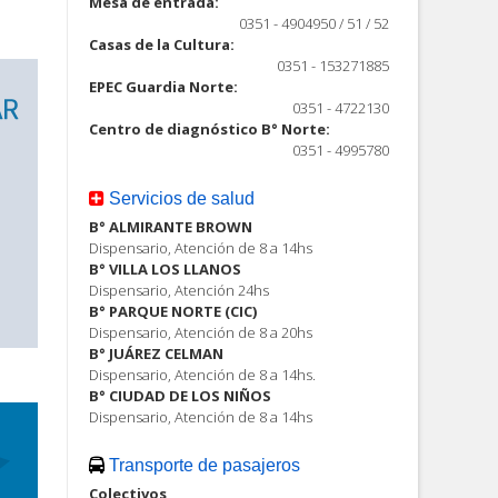
Mesa de entrada:
0351 - 4904950 / 51 / 52
Casas de la Cultura:
0351 - 153271885
EPEC Guardia Norte:
0351 - 4722130
Centro de diagnóstico B° Norte:
0351 - 4995780
Servicios de salud
B° ALMIRANTE BROWN
Dispensario, Atención de 8 a 14hs
B° VILLA LOS LLANOS
Dispensario, Atención 24hs
B° PARQUE NORTE (CIC)
Dispensario, Atención de 8 a 20hs
B° JUÁREZ CELMAN
Dispensario, Atención de 8 a 14hs.
B° CIUDAD DE LOS NIÑOS
Dispensario, Atención de 8 a 14hs
Transporte de pasajeros
Colectivos