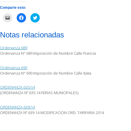
Comparte esto:
Haz
Haz
Haz
clic
clic
clic
para
para
para
enviar
compartir
compartir
por
en
en
Notas relacionadas
correo
Facebook
Twitter
electrónico
(Se
(Se
a
abre
abre
un
en
en
Ordenanza 689
amigo
una
una
(Se
ventana
ventana
Ordenanza N° 689 Imposición de Nombre Calle Francia
abre
nueva)
nueva)
en
una
ventana
Ordenanza 690
nueva)
Ordenanza N° 690 Imposición de Nombre Calle Italia
ORDENANZA 635/14
(ORDENANZA Nº 635-14 FERIAS MUNICIPALES)
ORDENANZA 639/14
ORDENANZA Nº 639-14 MODIFICACION ORD. TARIFARIA 2014