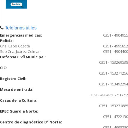
Teléfonos útiles
Emergencias médicas:
0351 - 4904955
Policía:
Cria. Cabo Cogote
0351 - 4995852
Sub Cria. Juárez Celman
0351 - 4904400
Defensa Civíl Municipal:
0351 - 153269538
CIC:
0351 - 153271256
Registro Civíl:
0351 - 153492294
Mesa de entrada:
0351 - 4904950 / 51 / 52
Casas de la Cultura:
0351 - 153271885
EPEC Guardia Norte:
0351 - 4722130
Centro de diagnóstico B° Norte:
0351 - 4995780