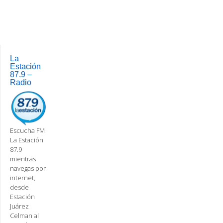
Post
navigation
La
Estación
87.9 –
Radio
Escucha FM
La Estación
87.9
mientras
navegas por
internet,
desde
Estación
Juárez
Celman al