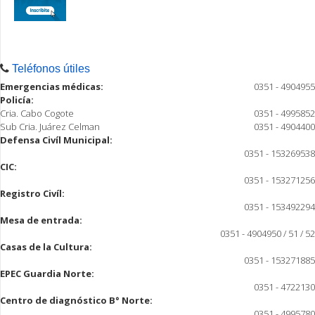
Teléfonos útiles
Emergencias médicas:
0351 - 4904955
Policía:
Cria. Cabo Cogote
0351 - 4995852
Sub Cria. Juárez Celman
0351 - 4904400
Defensa Civíl Municipal:
0351 - 153269538
CIC:
0351 - 153271256
Registro Civíl:
0351 - 153492294
Mesa de entrada:
0351 - 4904950 / 51 / 52
Casas de la Cultura:
0351 - 153271885
EPEC Guardia Norte:
0351 - 4722130
Centro de diagnóstico B° Norte:
0351 - 4995780