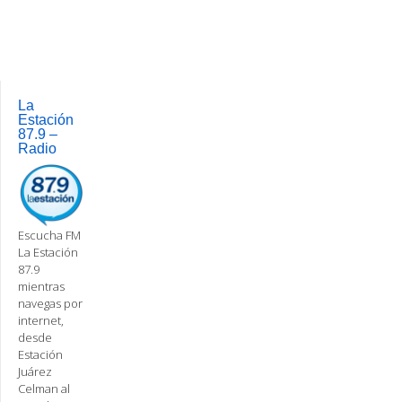
navigation
La
Estación
87.9 –
Radio
Escucha FM
La Estación
87.9
mientras
navegas por
internet,
desde
Estación
Juárez
Celman al