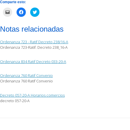
Comparte esto:
Haz
Haz
Haz
clic
clic
clic
para
para
para
enviar
compartir
compartir
por
en
en
Notas relacionadas
correo
Facebook
Twitter
electrónico
(Se
(Se
a
abre
abre
un
en
en
Ordenanza 723 - Ratif Decreto 238/16-A
amigo
una
una
(Se
ventana
ventana
Ordenanza 723-Ratif. Decreto 238_16-A
abre
nueva)
nueva)
en
una
ventana
Ordenanza 834 Ratif Decreto 033-20-A
nueva)
Ordenanza 760 Ratif Convenio
Ordenanza 760 Ratif Convenio
Decreto 057-20-A Horarios comercios
decreto 057-20-A
Post