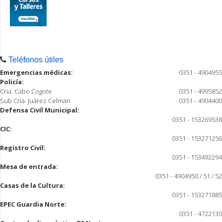
Teléfonos útiles
Emergencias médicas:
0351 - 4904955
Policía:
Cria. Cabo Cogote
0351 - 4995852
Sub Cria. Juárez Celman
0351 - 4904400
Defensa Civíl Municipal:
0351 - 153269538
CIC:
0351 - 153271256
Registro Civíl:
0351 - 153492294
Mesa de entrada:
0351 - 4904950 / 51 / 52
Casas de la Cultura:
0351 - 153271885
EPEC Guardia Norte:
0351 - 4722130