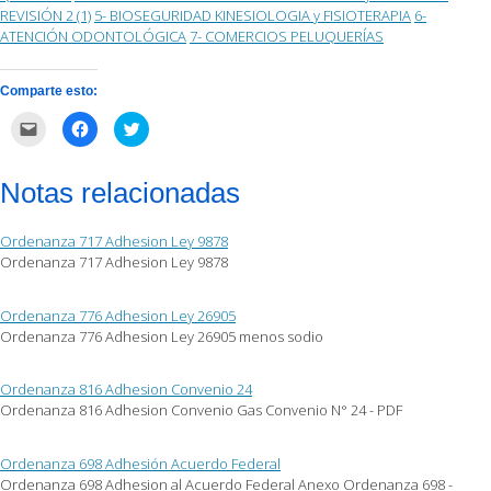
REVISIÓN 2 (1)
5- BIOSEGURIDAD KINESIOLOGIA y FISIOTERAPIA
6-
ATENCIÓN ODONTOLÓGICA
7- COMERCIOS PELUQUERÍAS
Comparte esto:
Haz
Haz
Haz
clic
clic
clic
para
para
para
enviar
compartir
compartir
por
en
en
Notas relacionadas
correo
Facebook
Twitter
electrónico
(Se
(Se
a
abre
abre
un
en
en
Ordenanza 717 Adhesion Ley 9878
amigo
una
una
(Se
ventana
ventana
Ordenanza 717 Adhesion Ley 9878
abre
nueva)
nueva)
en
una
ventana
Ordenanza 776 Adhesion Ley 26905
nueva)
Ordenanza 776 Adhesion Ley 26905 menos sodio
Ordenanza 816 Adhesion Convenio 24
Ordenanza 816 Adhesion Convenio Gas Convenio N° 24 - PDF
Ordenanza 698 Adhesión Acuerdo Federal
Ordenanza 698 Adhesion al Acuerdo Federal Anexo Ordenanza 698 -