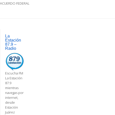
ACUERDO FEDERAL
Post
navigation
La
Estación
87.9 –
Radio
Escucha FM
La Estación
87.9
mientras
navegas por
internet,
desde
Estación
Juárez