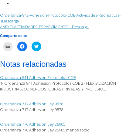
Ordenanza-842-Adhesion-Protocolo-COE-Actividades-Recreativas-
1
Descarga
ANEXO-ACTIVIDADES-ESPARCIMIENTO-1
Descarga
Comparte esto:
Haz
Haz
Haz
clic
clic
clic
para
para
para
enviar
compartir
compartir
por
en
en
Notas relacionadas
correo
Facebook
Twitter
electrónico
(Se
(Se
a
abre
abre
un
en
en
Ordenanza 841 Adhesion Protocolos COE
amigo
una
una
(Se
ventana
ventana
1- Ordenanza 841 Adhesion Protocolos COE 2 - FLEXIBILIZACIÓN
abre
nueva)
nueva)
INDUSTRIAS, COMERCIOS, OBRAS PRIVADAS Y PROFESIO…
en
una
ventana
nueva)
Ordenanza 717 Adhesion Ley 9878
Ordenanza 717 Adhesion Ley 9878
Ordenanza 776 Adhesion Ley 26905
Ordenanza 776 Adhesion Ley 26905 menos sodio