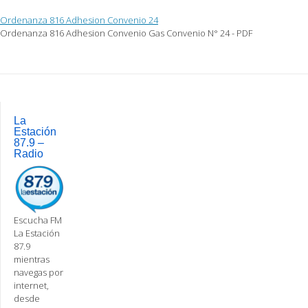
Ordenanza 816 Adhesion Convenio 24
Ordenanza 816 Adhesion Convenio Gas Convenio N° 24 - PDF
Post
navigation
La
Estación
87.9 –
Radio
Escucha FM
La Estación
87.9
mientras
navegas por
internet,
desde