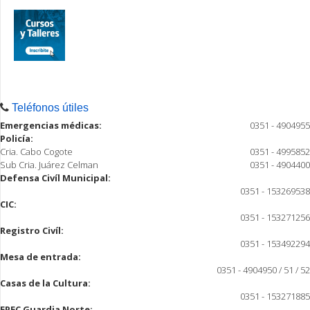
Teléfonos útiles
Emergencias médicas:
0351 - 4904955
Policía:
Cria. Cabo Cogote
0351 - 4995852
Sub Cria. Juárez Celman
0351 - 4904400
Defensa Civíl Municipal:
0351 - 153269538
CIC:
0351 - 153271256
Registro Civíl:
0351 - 153492294
Mesa de entrada:
0351 - 4904950 / 51 / 52
Casas de la Cultura:
0351 - 153271885
EPEC Guardia Norte: