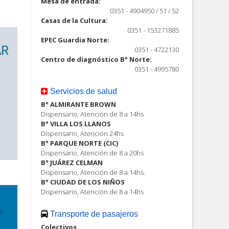
Mesa de entrada:
0351 - 4904950 / 51 / 52
Casas de la Cultura:
0351 - 153271885
EPEC Guardia Norte:
0351 - 4722130
Centro de diagnóstico B° Norte:
0351 - 4995780
Servicios de salud
B° ALMIRANTE BROWN
Dispensario, Atención de 8 a 14hs
B° VILLA LOS LLANOS
Dispensario, Atención 24hs
B° PARQUE NORTE (CIC)
Dispensario, Atención de 8 a 20hs
B° JUÁREZ CELMAN
Dispensario, Atención de 8 a 14hs.
B° CIUDAD DE LOS NIÑOS
Dispensario, Atención de 8 a 14hs
Transporte de pasajeros
Colectivos