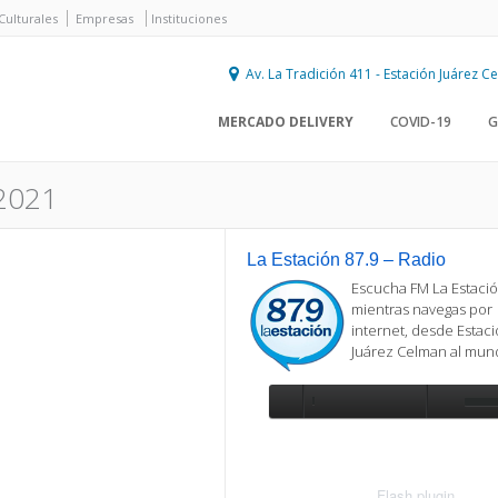
Culturales
Empresas
Instituciones
Av. La Tradición 411 - Estación Juárez 
MERCADO DELIVERY
COVID-19
G
2021
La Estación 87.9 – Radio
Escucha FM La Estació
mientras navegas por
internet, desde Estac
Juárez Celman al mu
Se requiere actualización
Para reproducir la radio, deberá
actualizar en su navegador la versi
más reciente de
Flash plugin
.