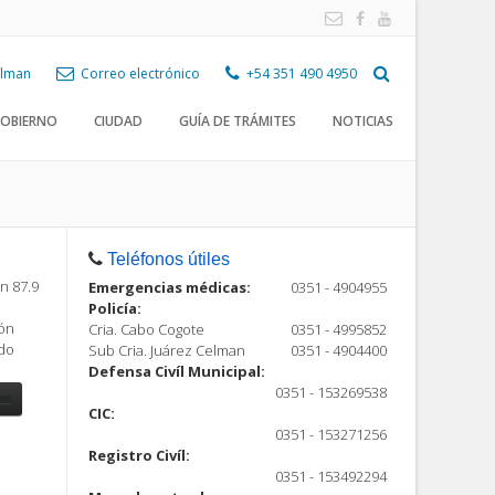
Celman
Correo electrónico
+54 351 490 4950
OBIERNO
CIUDAD
GUÍA DE TRÁMITES
NOTICIAS
Teléfonos útiles
n 87.9
Emergencias médicas:
0351 - 4904955
Policía:
ión
Cria. Cabo Cogote
0351 - 4995852
ndo
Sub Cria. Juárez Celman
0351 - 4904400
Defensa Civíl Municipal:
0351 - 153269538
CIC:
0351 - 153271256
Registro Civíl:
ón
0351 - 153492294