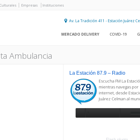
Culturales
Empresas
Instituciones
Av. La Tradición 411 - Estación Juárez 
MERCADO DELIVERY
COVID-19
G
ta Ambulancia
La Estación 87.9 – Radio
Escucha FM La Estació
mientras navegas por
internet, desde Estac
Juárez Celman al mu
Se requiere actualización
Para reproducir la radio, deberá
actualizar en su navegador la versi
más reciente de
Flash plugin
.