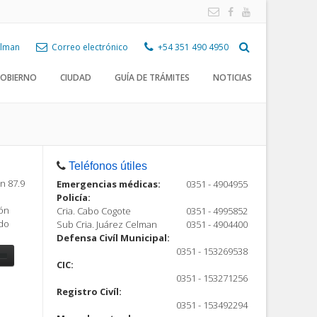
Celman
Correo electrónico
+54 351 490 4950
OBIERNO
CIUDAD
GUÍA DE TRÁMITES
NOTICIAS
Teléfonos útiles
n 87.9
Emergencias médicas:
0351 - 4904955
Policía:
ión
Cria. Cabo Cogote
0351 - 4995852
ndo
Sub Cria. Juárez Celman
0351 - 4904400
Defensa Civíl Municipal:
0351 - 153269538
CIC:
0351 - 153271256
Registro Civíl:
ón
0351 - 153492294