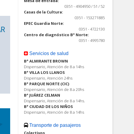
Mesa de entrada:
0351 - 4904950 / 51 / 52
Casas de la Cultura:
0351 - 153271885
EPEC Guardia Norte:
0351 - 4722130
Centro de diagnóstico B° Norte:
0351 - 4995780
Servicios de salud
B° ALMIRANTE BROWN
Dispensario, Atención de 8 a 14hs
B° VILLA LOS LLANOS
Dispensario, Atención 24hs
B° PARQUE NORTE (CIC)
Dispensario, Atención de 8 a 20hs
B° JUÁREZ CELMAN
Dispensario, Atención de 8 a 14hs.
B° CIUDAD DE LOS NIÑOS
Dispensario, Atención de 8 a 14hs
Transporte de pasajeros
Colectivos